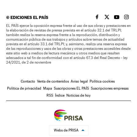
©
EDICIONES EL PAÍS
EL PAÍS BRASIL EN
EL PAÍS BRASI
EL PAÍS B
EL PA
EL PAÍS ejerce la oposición expresa frente al uso de sus obras y prestaciones en
la elaboración de revistas de prensa prevista en el artículo 32.1 del TRLPI;
también realiza la reserva expresa frente a la reproducción, distribución y
comunicación pública de sus trabajos y artículos sobre temas de actualidad
prevista en el artículo 33.1 del TRLPI; y, asimismo, realiza una reserva expresa
de las reproducciones y usos de las obras y otras prestaciones accesibles desde
este sitio web a medios de lectura mecánica u otros medios que resulten
adecuados a tal fin de conformidad con el artículo 67.3 del Real Decreto - ley
24/2021, de 2 de noviembre
Contacto
Venta de contenidos
Aviso legal
Política cookies
Política de privacidad
Mapa
Suscripciones EL PAÍS
Suscripciones empresas
RSS
Índice
Noticias de hoy
Webs de PRISA