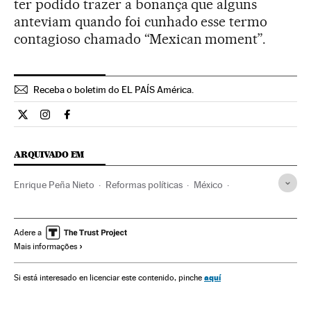
ter podido trazer a bonança que alguns
anteviam quando foi cunhado esse termo
contagioso chamado “Mexican moment”.
Receba o boletim do EL PAÍS América.
Economia El País Brasil en Twitter
Economia El País Brasil en Instagram
Economia El País Brasil en Facebook
ARQUIVADO EM
Enrique Peña Nieto
Reformas políticas
México
América Latina
América
Economia
Política
Adere a
Mais informações
aquí
Si está interesado en licenciar este contenido, pinche