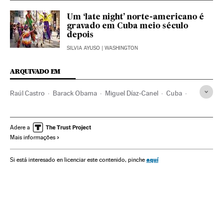
Um ‘late night’ norte-americano é
gravado em Cuba meio século
depois
SILVIA AYUSO
| WASHINGTON
ARQUIVADO EM
Raúl Castro
Barack Obama
Miguel Díaz-Canel
Cuba
Caraíbas
Estados Unidos
Relações internacionais
América Latina
América do Norte
América
Adere a
Mais informações
Relações exteriores
Famosos
Gente
Sociedade
aquí
Si está interesado en licenciar este contenido, pinche