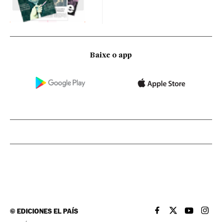
Baixe o app
©
EDICIONES EL PAÍS
EL PAÍS BRASIL EN
EL PAÍS BRASI
EL PAÍS B
EL PA