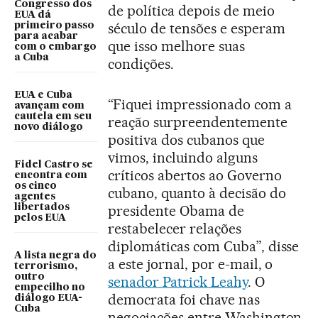
Congresso dos
de política depois de meio
EUA dá
século de tensões e esperam
primeiro passo
para acabar
que isso melhore suas
com o embargo
a Cuba
condições.
EUA e Cuba
“Fiquei impressionado com a
avançam com
cautela em seu
reação surpreendentemente
novo diálogo
positiva dos cubanos que
vimos, incluindo alguns
Fidel Castro se
críticos abertos ao Governo
encontra com
os cinco
cubano, quanto à decisão do
agentes
libertados
presidente Obama de
pelos EUA
restabelecer relações
diplomáticas com Cuba”, disse
A lista negra do
a este jornal, por e-mail, o
terrorismo,
outro
senador Patrick Leahy
. O
empecilho no
democrata foi chave nas
diálogo EUA-
Cuba
negociações entre Washington