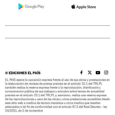
©
EDICIONES EL PAÍS
EL PAÍS BRASIL EN
EL PAÍS BRASI
EL PAÍS B
EL PA
EL PAÍS ejerce la oposición expresa frente al uso de sus obras y prestaciones en
la elaboración de revistas de prensa prevista en el artículo 32.1 del TRLPI;
también realiza la reserva expresa frente a la reproducción, distribución y
comunicación pública de sus trabajos y artículos sobre temas de actualidad
prevista en el artículo 33.1 del TRLPI; y, asimismo, realiza una reserva expresa
de las reproducciones y usos de las obras y otras prestaciones accesibles desde
este sitio web a medios de lectura mecánica u otros medios que resulten
adecuados a tal fin de conformidad con el artículo 67.3 del Real Decreto - ley
24/2021, de 2 de noviembre