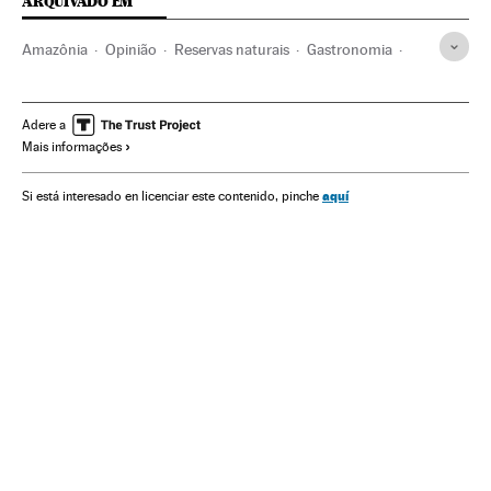
ARQUIVADO EM
Amazônia
Opinião
Reservas naturais
Gastronomia
Brasil
América Latina
Espaços naturais
Cultura
Meio ambiente
América do Sul
América
Adere a
Mais informações
aquí
Si está interesado en licenciar este contenido, pinche