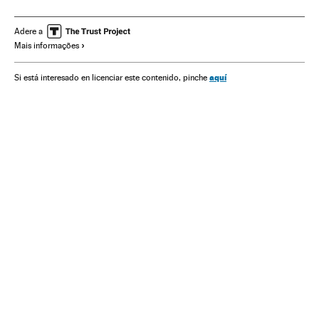
Congresso Nacional
Brasil
América do Sul
América Latina
Parlamento
América
Adere a
Mais informações
Organizações internacionais
Relações exteriores
Política
Nicolás Maduro
aquí
Si está interesado en licenciar este contenido, pinche