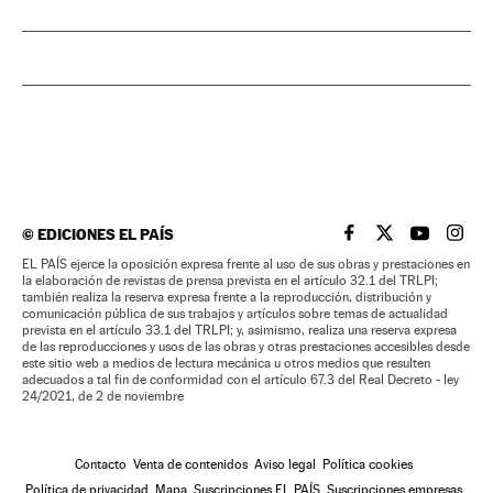
©
EDICIONES EL PAÍS
EL PAÍS BRASIL EN
EL PAÍS BRASI
EL PAÍS B
EL PA
EL PAÍS ejerce la oposición expresa frente al uso de sus obras y prestaciones en
la elaboración de revistas de prensa prevista en el artículo 32.1 del TRLPI;
también realiza la reserva expresa frente a la reproducción, distribución y
comunicación pública de sus trabajos y artículos sobre temas de actualidad
prevista en el artículo 33.1 del TRLPI; y, asimismo, realiza una reserva expresa
de las reproducciones y usos de las obras y otras prestaciones accesibles desde
este sitio web a medios de lectura mecánica u otros medios que resulten
adecuados a tal fin de conformidad con el artículo 67.3 del Real Decreto - ley
24/2021, de 2 de noviembre
Contacto
Venta de contenidos
Aviso legal
Política cookies
Política de privacidad
Mapa
Suscripciones EL PAÍS
Suscripciones empresas