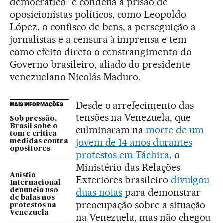
democrático" e condena a prisão de
oposicionistas políticos, como Leopoldo
López, o confisco de bens, a perseguição a
jornalistas e a censura à imprensa e tem
como efeito direto o constrangimento do
Governo brasileiro, aliado do presidente
venezuelano Nicolás Maduro.
Desde o arrefecimento das
MAIS INFORMAÇÕES
tensões na Venezuela, que
Sob pressão,
Brasil sobe o
culminaram na
morte de um
tom e critica
jovem de 14 anos durantes
medidas contra
opositores
protestos em Táchira
, o
Ministério das Relações
Anistia
Exteriores brasileiro
divulgou
Internacional
duas notas
para demonstrar
denuncia uso
de balas nos
preocupação sobre a situação
protestos na
Venezuela
na Venezuela, mas não chegou