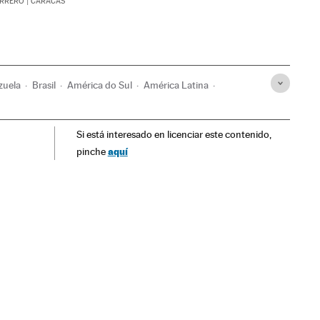
ERRERO
| CARACAS
zuela
Brasil
América do Sul
América Latina
Relações exteriores
Si está interesado en licenciar este contenido,
aquí
pinche