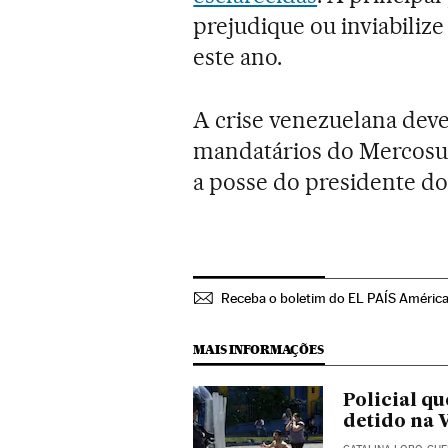
prejudique ou inviabilize 
este ano.
A crise venezuelana deve
mandatários do Mercosul,
a posse do presidente do
Receba o boletim do EL PAÍS Améric
MAIS INFORMAÇÕES
Policial q
detido na 