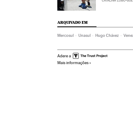
CATALINA LOBO-GU
ARQUIVADO EM
Mercosul
Unasul
Hugo Chávez
Vene
América
Organizações internacionais
Adere a
Mais informações