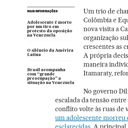
Um trio de cha
MAIS INFORMAÇÕES
Colômbia e Equ
Adolescente é morto
por um tiro em
nova visita a C
protesto da oposição
na Venezuela
organização sul
crescentes as c
O silêncio da América
A própria decis
Latina
maneira indivi
Brasil acompanha
Itamaraty, refo
com “grande
preocupação” a
situação na Venezuela
No governo Dil
escalada da tensão entre 
conflito volte às ruas de
um adolescente morreu e
esclarecidas
. A principal