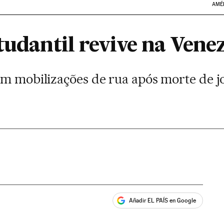
AMÉ
tudantil revive na Vene
am mobilizações de rua após morte de j
Añadir EL PAÍS en Google
ales