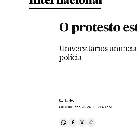
Internacional
O protesto es
Universitários anunci
polícia
C. L. G.
Caracas -
FEB
25, 2015 - 21:01
EST
Compartir en Whatsapp
Compartir en Facebook
Compartir en Twitter
Desplegar Redes Soci