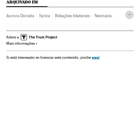
ARQUIVADO EM
Aurora Dorada
Syriza
Relações bilaterais
Neonazis
Partidos ultradireita
Grécia
Alemanha
Nazismo
Calendário eleitoral
Balcãs
Segunda Guerra Mundial
Adere a
Mais informações
Ultradireita
Partidos políticos
Europa Sul
História contemporânea
Guerra
Europa
Conflitos
aquí
Si está interesado en licenciar este contenido, pinche
História
Política
Relações exteriores