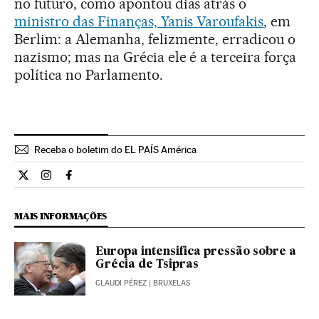
no futuro, como apontou dias atrás o
ministro das Finanças, Yanis Varoufakis
, em
Berlim: a Alemanha, felizmente, erradicou o
nazismo; mas na Grécia ele é a terceira força
política no Parlamento.
Receba o boletim do EL PAÍS América
Internacional El País Brasil en Twitter
Internacional El País Brasil en Instagram
Internacional El País Brasil en Facebook
MAIS INFORMAÇÕES
Europa intensifica pressão sobre a
Grécia de Tsipras
CLAUDI PÉREZ
| BRUXELAS