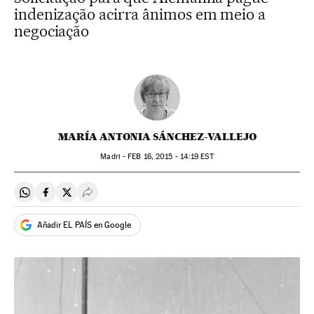
indenização acirra ânimos em meio a
negociação
MARÍA ANTONIA SÁNCHEZ-VALLEJO
Madri -
FEB
16, 2015 - 14:19
EST
Compartir en Whatsapp
Compartir en Facebook
Compartir en Twitter
Desplegar Redes Sociales
Añadir EL PAÍS en Google