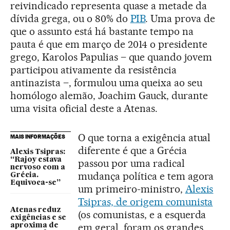
reivindicado representa quase a metade da
dívida grega, ou o 80% do
PIB
. Uma prova de
que o assunto está há bastante tempo na
pauta é que em março de 2014 o presidente
grego, Karolos Papulias – que quando jovem
participou ativamente da resistência
antinazista –, formulou uma queixa ao seu
homólogo alemão, Joachim Gauck, durante
uma visita oficial deste a Atenas.
O que torna a exigência atual
MAIS INFORMAÇÕES
diferente é que a Grécia
Alexis Tsipras:
“Rajoy estava
passou por uma radical
nervoso com a
mudança política e tem agora
Grécia.
Equivoca-se”
um primeiro-ministro,
Alexis
Tsipras, de origem comunista
Atenas reduz
(os comunistas, e a esquerda
exigências e se
em geral, foram os grandes
aproxima de