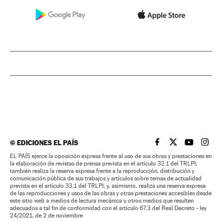
©
EDICIONES EL PAÍS
EL PAÍS BRASIL EN
EL PAÍS BRASI
EL PAÍS B
EL PA
EL PAÍS ejerce la oposición expresa frente al uso de sus obras y prestaciones en
la elaboración de revistas de prensa prevista en el artículo 32.1 del TRLPI;
también realiza la reserva expresa frente a la reproducción, distribución y
comunicación pública de sus trabajos y artículos sobre temas de actualidad
prevista en el artículo 33.1 del TRLPI; y, asimismo, realiza una reserva expresa
de las reproducciones y usos de las obras y otras prestaciones accesibles desde
este sitio web a medios de lectura mecánica u otros medios que resulten
adecuados a tal fin de conformidad con el artículo 67.3 del Real Decreto - ley
24/2021, de 2 de noviembre