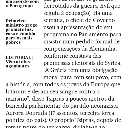
um acordo com
derrotados da guerra civil que
o Eurogrupo
seguiu à ocupação). Há uma
semana, o chefe de Governo
Primeiro-
ministro grego
usou a apresentação do seu
promete luz,
programa no Parlamento para
casa e comida
para os mais
insistir num pedido formal de
pobres
compensações da Alemanha,
conforme constava das
EDITORIAL |
promessas eleitorais do Syriza.
Vêm aí dias
agoniantes
“A Grécia tem uma obrigação
moral para com seu povo, com
a história, com todos os povos da Europa que
lutaram e deram seu sangue contra o
nazismo”, disse Tsipras a poucos metros da
bancada parlamentar do partido neonazista
Aurora Dourada (17 assentos, terceira força
política do país). O próprio Tsipras, depois de
tomar posse do seu cargo, dirigiu-se ao