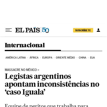
Pular para o conteúdo
SUSCRÍBETE
Internacional
AMÉRICA LATINA
ÁFRICA
EUROPA
ORIENTE MÉDIO
CHINA
EUA
MASSACRE NO MÉXICO
Legistas argentinos
apontam inconsistências no
‘caso Iguala’
Equipe de peritos que trabalha para