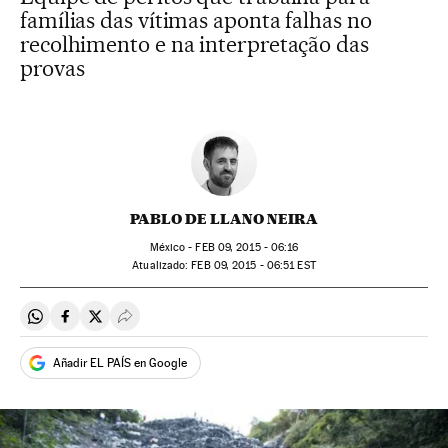
famílias das vítimas aponta falhas no
recolhimento e na interpretação das
provas
PABLO DE LLANO NEIRA
México -
FEB
09, 2015 - 06:16
atualizado:
FEB
09, 2015 - 06:51
EST
Compartir en Whatsapp
Compartir en Facebook
Compartir en Twitter
Desplegar Redes Sociales
Añadir EL PAÍS en Google