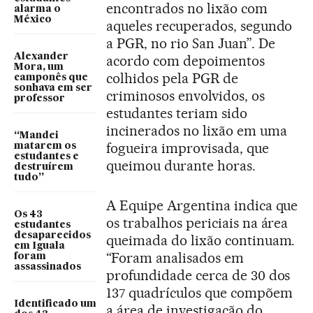
encontrados no lixão com
alarma o
México
aqueles recuperados, segundo
a PGR, no rio San Juan”. De
Alexander
acordo com depoimentos
Mora, um
colhidos pela PGR de
camponês que
sonhava em ser
criminosos envolvidos, os
professor
estudantes teriam sido
incinerados no lixão em uma
“Mandei
fogueira improvisada, que
matarem os
estudantes e
queimou durante horas.
destruírem
tudo”
A Equipe Argentina indica que
Os 43
os trabalhos periciais na área
estudantes
desaparecidos
queimada do lixão continuam.
em Iguala
“Foram analisados em
foram
assassinados
profundidade cerca de 30 dos
137 quadrículos que compõem
Identificado um
a área de investigação do