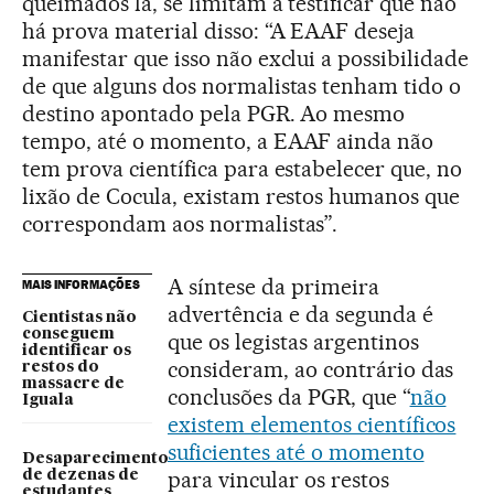
queimados lá, se limitam a testificar que não
há prova material disso: “A EAAF deseja
manifestar que isso não exclui a possibilidade
de que alguns dos normalistas tenham tido o
destino apontado pela PGR. Ao mesmo
tempo, até o momento, a EAAF ainda não
tem prova científica para estabelecer que, no
lixão de Cocula, existam restos humanos que
correspondam aos normalistas”.
A síntese da primeira
MAIS INFORMAÇÕES
advertência e da segunda é
Cientistas não
conseguem
que os legistas argentinos
identificar os
consideram, ao contrário das
restos do
massacre de
conclusões da PGR, que “
não
Iguala
existem elementos científicos
suficientes até o momento
Desaparecimento
para vincular os restos
de dezenas de
estudantes