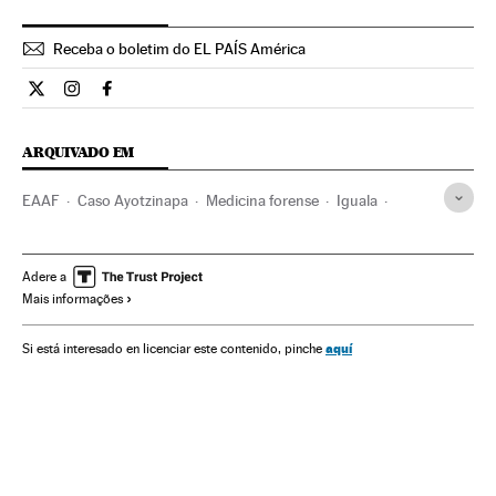
Receba o boletim do EL PAÍS América
Internacional El País Brasil en Twitter
Internacional El País Brasil en Instagram
Internacional El País Brasil en Facebook
ARQUIVADO EM
EAAF
Caso Ayotzinapa
Medicina forense
Iguala
Protestos estudantis
Chacina
Guerrero
Ônus policiais
Pessoas desaparecidas
Adere a
Mais informações
Movimento estudantil
Ação policial
Direitos humanos
Procuradoria
Ação militar
Casos por resolver
aquí
Si está interesado en licenciar este contenido, pinche
Estudantes
México
Investigação judicial
Poder judicial
Casos judiciais
América do Norte
Polícia
Comunidade educativa
Força segurança
PGR México