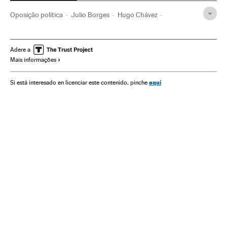
Oposição política
Julio Borges
Hugo Chávez
Venezuela
Crise econômica
Cuba
Jornais
Caribe
Recessão econômica
Conjuntura econômica
Petróleo
Adere a
Mais informações
Podemos
Imprensa
Parlamento
Combustíveis fósseis
América do Sul
América Latina
Combustíveis
aquí
Si está interesado en licenciar este contenido, pinche
Partidos políticos
América
Energia não renovável
Fontes energia
Economia
Política
Nicolás Maduro