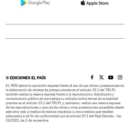
©
EDICIONES EL PAÍS
EL PAÍS BRASIL EN
EL PAÍS BRASI
EL PAÍS B
EL PA
EL PAÍS ejerce la oposición expresa frente al uso de sus obras y prestaciones en
la elaboración de revistas de prensa prevista en el artículo 32.1 del TRLPI;
también realiza la reserva expresa frente a la reproducción, distribución y
comunicación pública de sus trabajos y artículos sobre temas de actualidad
prevista en el artículo 33.1 del TRLPI; y, asimismo, realiza una reserva expresa
de las reproducciones y usos de las obras y otras prestaciones accesibles desde
este sitio web a medios de lectura mecánica u otros medios que resulten
adecuados a tal fin de conformidad con el artículo 67.3 del Real Decreto - ley
24/2021, de 2 de noviembre