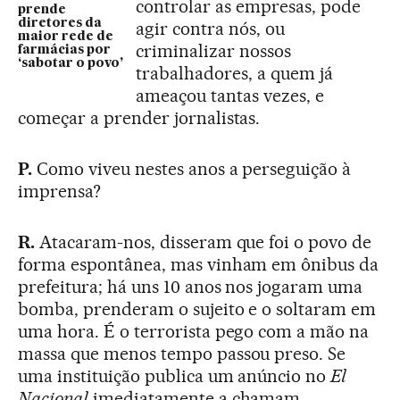
controlar as empresas, pode
prende
diretores da
agir contra nós, ou
maior rede de
criminalizar nossos
farmácias por
‘sabotar o povo’
trabalhadores, a quem já
ameaçou tantas vezes, e
começar a prender jornalistas.
P.
Como viveu nestes anos a perseguição à
imprensa?
R.
Atacaram-nos, disseram que foi o povo de
forma espontânea, mas vinham em ônibus da
prefeitura; há uns 10 anos nos jogaram uma
bomba, prenderam o sujeito e o soltaram em
uma hora. É o terrorista pego com a mão na
massa que menos tempo passou preso. Se
uma instituição publica um anúncio no
El
Nacional
imediatamente a chamam,