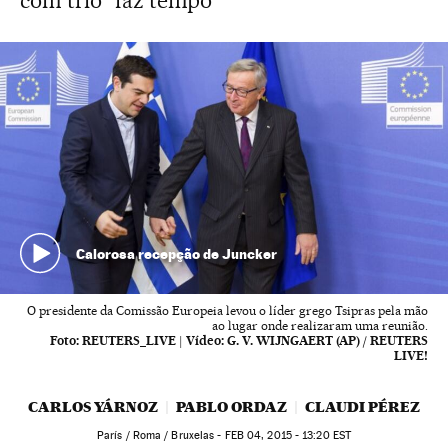
com trio “faz tempo”
Calorosa recepção de Juncker
O presidente da Comissão Europeia levou o líder grego Tsipras pela mão
ao lugar onde realizaram uma reunião.
Foto:
REUTERS_LIVE
|
Vídeo:
G. V. WIJNGAERT (AP) / REUTERS
LIVE!
CARLOS YÁRNOZ
PABLO ORDAZ
CLAUDI PÉREZ
París / Roma / Bruxelas -
FEB
04, 2015 - 13:20
EST