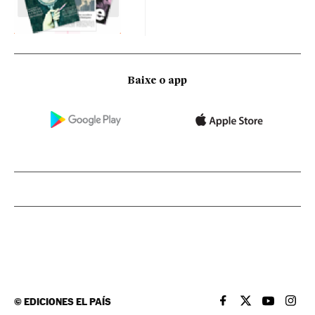
Baixe o app
©
EDICIONES EL PAÍS
EL PAÍS BRASIL EN
EL PAÍS BRASI
EL PAÍS B
EL PA