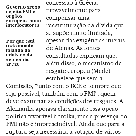
concessão à Grécia,
Governo grego
provavelmente para
rejeita FMI e
compensar uma
órgãos
europeus como
reestruturação da dívida que
interlocutores
se supõe muito limitada,
apesar das exigências iniciais
Por que está
todo mundo
de Atenas. As fontes
falando do
consultadas explicam que,
ministro da
economia
além disso, o mecanismo de
grego
resgate europeu (Mede)
estabelece que será a
Comissão, “junto com o BCE e, sempre que
seja possível, também com o FMI”, quem
deve examinar as condições dos resgates. A
Alemanha apoiava claramente essa opção
política favorável à troika, mas a presença do
FMI não é imprescindível. Ainda que para a
ruptura seja necessária a votação de vários