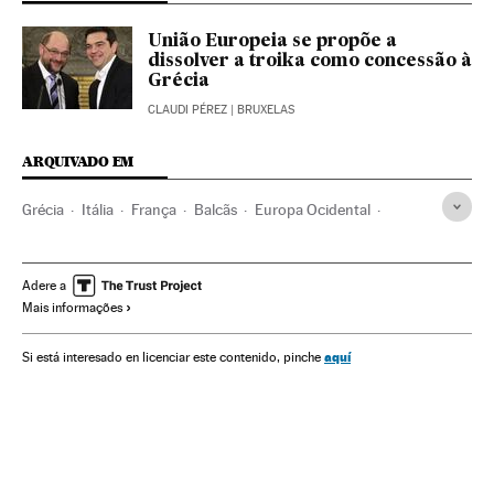
União Europeia se propõe a
dissolver a troika como concessão à
Grécia
CLAUDI PÉREZ
| BRUXELAS
ARQUIVADO EM
Grécia
Itália
França
Balcãs
Europa Ocidental
Europa Sul
Crise dívida europeia
Troika
Resgate financeiro
Comissão Europeia
BCE
FMI
Adere a
Mais informações
Crise financeira
Bancos
União Europeia
Organizações internacionais
Europa
Banca
aquí
Si está interesado en licenciar este contenido, pinche
Relações exteriores
Finanças