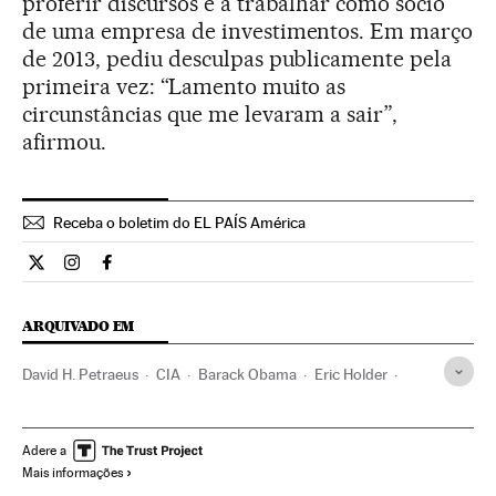
proferir discursos e a trabalhar como sócio
de uma empresa de investimentos. Em março
de 2013, pediu desculpas publicamente pela
primeira vez: “Lamento muito as
circunstâncias que me levaram a sair”,
afirmou.
Receba o boletim do EL PAÍS América
Internacional El País Brasil en Twitter
Internacional El País Brasil en Instagram
Internacional El País Brasil en Facebook
ARQUIVADO EM
David H. Petraeus
CIA
Barack Obama
Eric Holder
Serviços inteligência
Estados Unidos
Segurança nacional
Espionagem
América do Norte
Adere a
Mais informações
Força segurança
América
Defesa
Política
Justiça