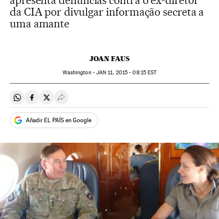
apresenta denúncias contra o ex-diretor
da CIA por divulgar informação secreta a
uma amante
JOAN FAUS
Washington -
JAN
11, 2015 - 08:15
EST
Compartir en Whatsapp
Compartir en Facebook
Compartir en Twitter
Desplegar Redes Sociales
Añadir EL PAÍS en Google