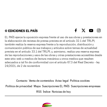
©
EDICIONES EL PAÍS
EL PAÍS BRASIL EN
EL PAÍS BRASI
EL PAÍS B
EL PA
EL PAÍS ejerce la oposición expresa frente al uso de sus obras y prestaciones en
la elaboración de revistas de prensa prevista en el artículo 32.1 del TRLPI;
también realiza la reserva expresa frente a la reproducción, distribución y
comunicación pública de sus trabajos y artículos sobre temas de actualidad
prevista en el artículo 33.1 del TRLPI; y, asimismo, realiza una reserva expresa
de las reproducciones y usos de las obras y otras prestaciones accesibles desde
este sitio web a medios de lectura mecánica u otros medios que resulten
adecuados a tal fin de conformidad con el artículo 67.3 del Real Decreto - ley
24/2021, de 2 de noviembre
Contacto
Venta de contenidos
Aviso legal
Política cookies
Política de privacidad
Mapa
Suscripciones EL PAÍS
Suscripciones empresas
RSS
Índice
Noticias de hoy