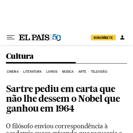
Pular para o conteúdo
SUSCRÍBETE
Cultura
CINEMA
LITERATURA
LIVROS
MÚSICA
ARTE
TELEVISÃO
Sartre pediu em carta que
não lhe dessem o Nobel que
ganhou em 1964
O filósofo enviou correspondência à