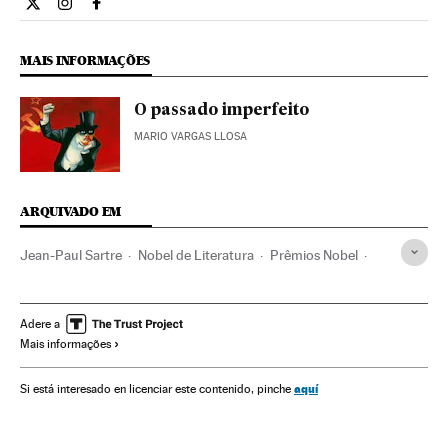
Cultura El País Brasil en Twitter
Cultura El País Brasil en Instagram
Cultura El País Brasil en Facebook
MAIS INFORMAÇÕES
O passado imperfeito
MARIO VARGAS LLOSA
ARQUIVADO EM
Jean-Paul Sartre
Nobel de Literatura
Prêmios Nobel
Prêmios cultura
Prêmios
Eventos
Sociedade
Prêmios literários
Literatura
Cultura
Adere a
Mais informações
aquí
Si está interesado en licenciar este contenido, pinche