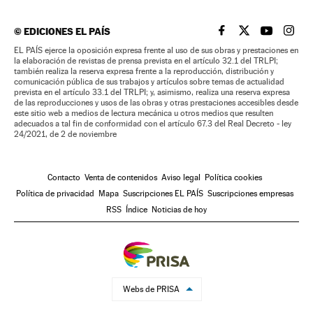
©
EDICIONES EL PAÍS
EL PAÍS BRASIL EN
EL PAÍS BRASI
EL PAÍS B
EL PA
EL PAÍS ejerce la oposición expresa frente al uso de sus obras y prestaciones en
la elaboración de revistas de prensa prevista en el artículo 32.1 del TRLPI;
también realiza la reserva expresa frente a la reproducción, distribución y
comunicación pública de sus trabajos y artículos sobre temas de actualidad
prevista en el artículo 33.1 del TRLPI; y, asimismo, realiza una reserva expresa
de las reproducciones y usos de las obras y otras prestaciones accesibles desde
este sitio web a medios de lectura mecánica u otros medios que resulten
adecuados a tal fin de conformidad con el artículo 67.3 del Real Decreto - ley
24/2021, de 2 de noviembre
Contacto
Venta de contenidos
Aviso legal
Política cookies
Política de privacidad
Mapa
Suscripciones EL PAÍS
Suscripciones empresas
RSS
Índice
Noticias de hoy
Webs de PRISA