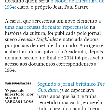
decidido quem seria
o Nobel de Literatura de
1964
: claro, o próprio Jean-Paul Sartre.
A carta, que acrescenta um novo elemento
a
uma das recusas de maior repercussão
na
história da cultura, foi publicada pelo jornal
sueco
Svenska Dagbladet
e noticiada depois
por jornais de metade do mundo. A origem é
a abertura dos arquivos da Academia, depois
de meio século: no final de 2014 foi possível o
acesso aos documentos correspondentes a
1964.
Segundo o jornal britânico
The
MAIS INFORMAÇÕES
Guardian
,
já se especulava
'O passado
imperfeito', por
havia anos que Sartre tinha
MARIO
remetido uma carta, e que ela
VARGAS LLOSA
tinha chegado quando já era