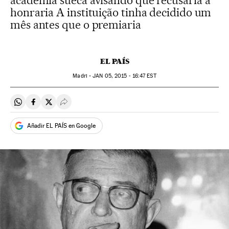
academia sueca avisando que recusaria a
honraria A instituição tinha decidido um
mês antes que o premiaria
EL PAÍS
Madri -
JAN
05, 2015 - 16:47
EST
Compartir en Whatsapp
Compartir en Facebook
Compartir en Twitter
Desplegar Redes Sociales
Añadir EL PAÍS en Google