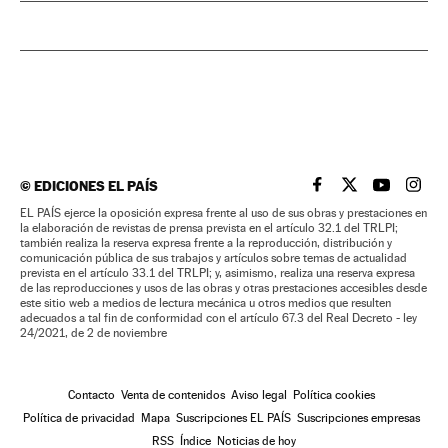
©
EDICIONES EL PAÍS
EL PAÍS BRASIL EN
EL PAÍS BRASI
EL PAÍS B
EL PA
EL PAÍS ejerce la oposición expresa frente al uso de sus obras y prestaciones en
la elaboración de revistas de prensa prevista en el artículo 32.1 del TRLPI;
también realiza la reserva expresa frente a la reproducción, distribución y
comunicación pública de sus trabajos y artículos sobre temas de actualidad
prevista en el artículo 33.1 del TRLPI; y, asimismo, realiza una reserva expresa
de las reproducciones y usos de las obras y otras prestaciones accesibles desde
este sitio web a medios de lectura mecánica u otros medios que resulten
adecuados a tal fin de conformidad con el artículo 67.3 del Real Decreto - ley
24/2021, de 2 de noviembre
Contacto
Venta de contenidos
Aviso legal
Política cookies
Política de privacidad
Mapa
Suscripciones EL PAÍS
Suscripciones empresas
RSS
Índice
Noticias de hoy