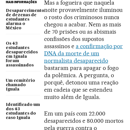
Mas a fogueira que naquela
MAIS INFORMAÇÕES
noite provavelmente iluminou
Desaparecimento
de dezenas de
o rosto dos criminosos nunca
estudantes
chegou a acabar. Nem as mais
alarma o
México
de 70 prisões ou as abismais
confissões dos supostos
Os 43
assassinos e
a confirmação por
estudantes
DNA da morte de um
desaparecidos
em Iguala
normalista desaparecido
foram
assassinados
bastaram para apagar o fogo
da polêmica. A pergunta, o
Um cemitério
porquê, detonou uma reação
chamado
em cadeia que se estendeu
Iguala
muito além de Iguala.
Identificado um
dos 43
Em um país com 22.000
estudantes do
caso Iguala
desaparecidos e 80.000 mortos
pela guerra contra o