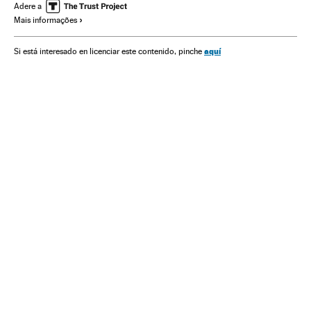
Ação policial
Polícia
Casos judiciais
Adere a
Mais informações
Comunidade educativa
México
Ação militar
Força segurança
América do Norte
América Latina
aquí
Si está interesado en licenciar este contenido, pinche
América
Conflitos
Educação
Justiça
Movimento estudantil