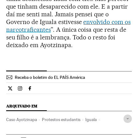
que tinham desaparecido com ele. E a partir
daí me senti mal. Jamais pensei que o
Governo de Iguala estivesse
envolvido com os
narcotraficantes
”. A única coisa que resta de
seu filho é a lembrança. Todo o resto foi
deixado em Ayotzinapa.
Receba o boletim do EL PAÍS América
Internacional El País Brasil en Twitter
Internacional El País Brasil en Instagram
Internacional El País Brasil en Facebook
ARQUIVADO EM
Caso Ayotzinapa
Protestos estudantis
Iguala
Pessoas desaparecidas
Chacina
Estudantes
Guerrero