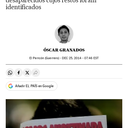
desaparecidos cujos restos foram
identificados
ÓSCAR GRANADOS
El Pericón (Guerrero) -
DEC
25, 2014 - 07:46
EST
Compartir en Whatsapp
Compartir en Facebook
Compartir en Twitter
Desplegar Redes Sociales
Añadir EL PAÍS en Google