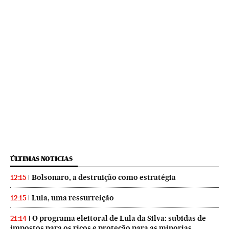
ÚLTIMAS NOTICIAS
Bolsonaro, a destruição como estratégia
12:15
Lula, uma ressurreição
12:15
O programa eleitoral de Lula da Silva: subidas de
21:14
impostos para os ricos e proteção para as minorias