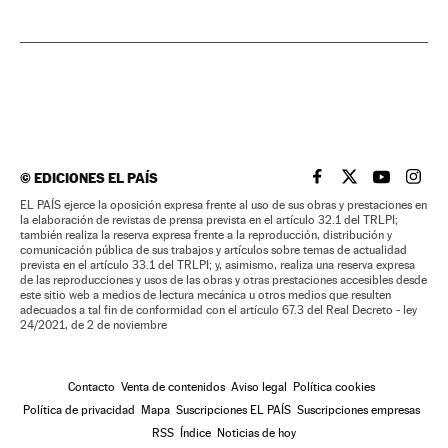
©
EDICIONES EL PAÍS
EL PAÍS BRASIL EN
EL PAÍS BRASI
EL PAÍS B
EL PA
EL PAÍS ejerce la oposición expresa frente al uso de sus obras y prestaciones en
la elaboración de revistas de prensa prevista en el artículo 32.1 del TRLPI;
también realiza la reserva expresa frente a la reproducción, distribución y
comunicación pública de sus trabajos y artículos sobre temas de actualidad
prevista en el artículo 33.1 del TRLPI; y, asimismo, realiza una reserva expresa
de las reproducciones y usos de las obras y otras prestaciones accesibles desde
este sitio web a medios de lectura mecánica u otros medios que resulten
adecuados a tal fin de conformidad con el artículo 67.3 del Real Decreto - ley
24/2021, de 2 de noviembre
Contacto
Venta de contenidos
Aviso legal
Política cookies
Política de privacidad
Mapa
Suscripciones EL PAÍS
Suscripciones empresas
RSS
Índice
Noticias de hoy