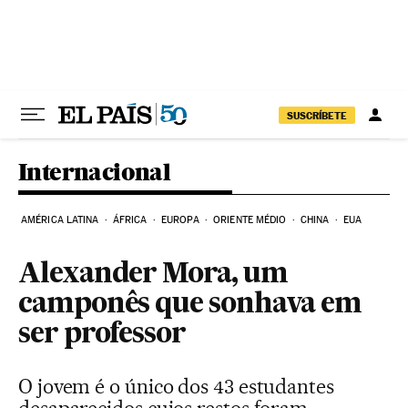
Pular para o conteúdo
SUSCRÍBETE
Internacional
AMÉRICA LATINA
ÁFRICA
EUROPA
ORIENTE MÉDIO
CHINA
EUA
Alexander Mora, um
camponês que sonhava em
ser professor
O jovem é o único dos 43 estudantes