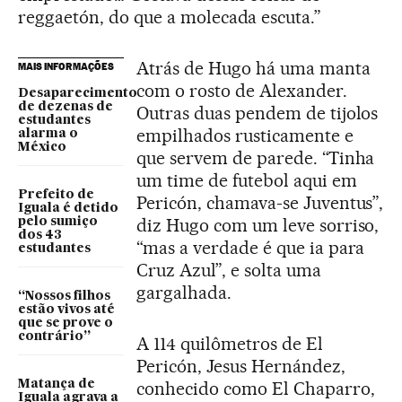
reggaetón, do que a molecada escuta.”
Atrás de Hugo há uma manta
MAIS INFORMAÇÕES
com o rosto de Alexander.
Desaparecimento
de dezenas de
Outras duas pendem de tijolos
estudantes
empilhados rusticamente e
alarma o
México
que servem de parede. “Tinha
um time de futebol aqui em
Prefeito de
Pericón, chamava-se Juventus”,
Iguala é detido
diz Hugo com um leve sorriso,
pelo sumiço
dos 43
“mas a verdade é que ia para
estudantes
Cruz Azul”, e solta uma
gargalhada.
“Nossos filhos
estão vivos até
que se prove o
contrário”
A 114 quilômetros de El
Pericón, Jesus Hernández,
Matança de
conhecido como El Chaparro,
Iguala agrava a