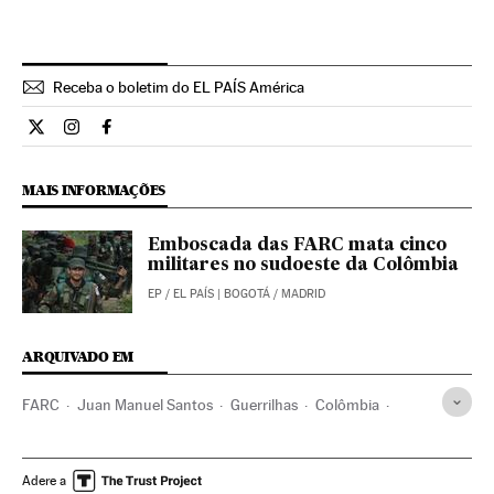
Receba o boletim do EL PAÍS América
Internacional El País Brasil en Twitter
Internacional El País Brasil en Instagram
Internacional El País Brasil en Facebook
MAIS INFORMAÇÕES
Emboscada das FARC mata cinco
militares no sudoeste da Colômbia
EP
/
EL PAÍS
| BOGOTÁ / MADRID
ARQUIVADO EM
FARC
Juan Manuel Santos
Guerrilhas
Colômbia
Grupos terroristas
Guerra
América do Sul
América Latina
Partidos políticos
Terrorismo
Adere a