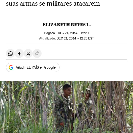
suas armas se militares atacarem
ELIZABETH REYES L.
Bogotá -
DEC
21, 2014 - 12:20
atualizado:
DEC
21, 2014 - 12:23
EST
Compartir en Whatsapp
Compartir en Facebook
Compartir en Twitter
Desplegar Redes Sociales
Añadir EL PAÍS en Google