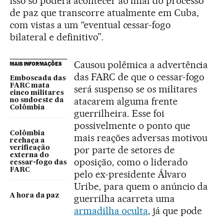
isso só poderá acontecer ao final do processo
de paz que transcorre atualmente em Cuba,
com vistas a um “eventual cessar-fogo
bilateral e definitivo”.
Causou polêmica a advertência
MAIS INFORMAÇÕES
das FARC de que o cessar-fogo
Emboscada das
FARC mata
será suspenso se os militares
cinco militares
atacarem alguma frente
no sudoeste da
Colômbia
guerrilheira. Esse foi
possivelmente o ponto que
Colômbia
mais reações adversas motivou
rechaça a
por parte de setores de
verificação
externa do
oposição, como o liderado
cessar-fogo das
FARC
pelo ex-presidente Álvaro
Uribe, para quem o anúncio da
A hora da paz
guerrilha acarreta uma
armadilha oculta
, já que pode