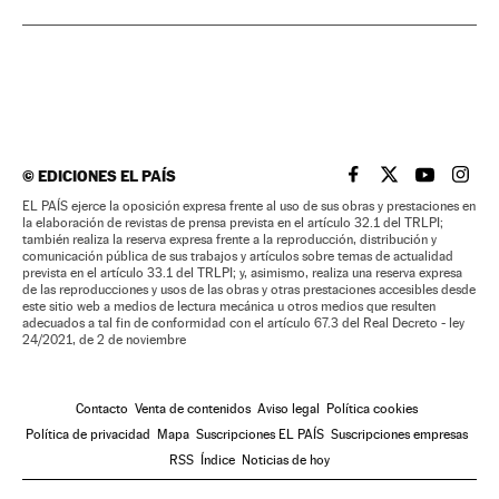
©
EDICIONES EL PAÍS
EL PAÍS BRASIL EN
EL PAÍS BRASI
EL PAÍS B
EL PA
EL PAÍS ejerce la oposición expresa frente al uso de sus obras y prestaciones en
la elaboración de revistas de prensa prevista en el artículo 32.1 del TRLPI;
también realiza la reserva expresa frente a la reproducción, distribución y
comunicación pública de sus trabajos y artículos sobre temas de actualidad
prevista en el artículo 33.1 del TRLPI; y, asimismo, realiza una reserva expresa
de las reproducciones y usos de las obras y otras prestaciones accesibles desde
este sitio web a medios de lectura mecánica u otros medios que resulten
adecuados a tal fin de conformidad con el artículo 67.3 del Real Decreto - ley
24/2021, de 2 de noviembre
Contacto
Venta de contenidos
Aviso legal
Política cookies
Política de privacidad
Mapa
Suscripciones EL PAÍS
Suscripciones empresas
RSS
Índice
Noticias de hoy