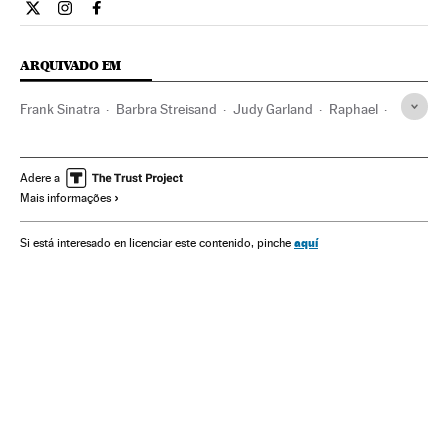
Cultura El País Brasil en Twitter
Cultura El País Brasil en Instagram
Cultura El País Brasil en Facebook
ARQUIVADO EM
Frank Sinatra
Barbra Streisand
Judy Garland
Raphael
Bob Dylan
Simon & Garfunkel
Discos música
Natal
Indústria discográfica
Festas
Música
Adere a
Mais informações
aquí
Si está interesado en licenciar este contenido, pinche