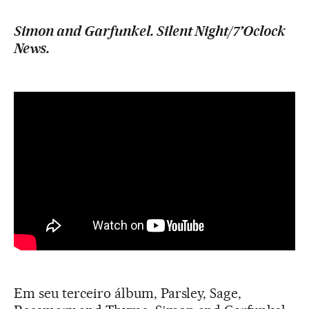
Simon and Garfunkel. Silent Night/7’Oclock
News.
Em seu terceiro álbum, Parsley, Sage,