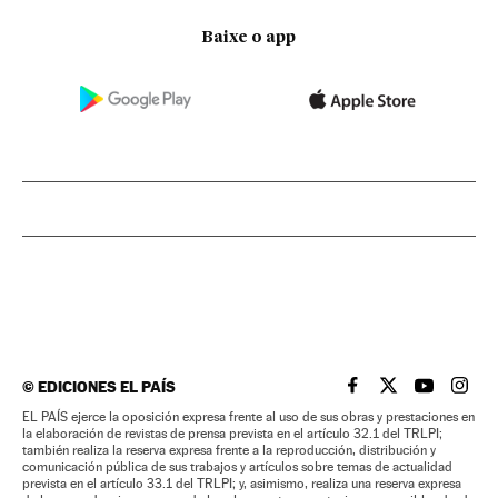
Baixe o app
©
EDICIONES EL PAÍS
EL PAÍS BRASIL EN
EL PAÍS BRASI
EL PAÍS B
EL PA
EL PAÍS ejerce la oposición expresa frente al uso de sus obras y prestaciones en
la elaboración de revistas de prensa prevista en el artículo 32.1 del TRLPI;
también realiza la reserva expresa frente a la reproducción, distribución y
comunicación pública de sus trabajos y artículos sobre temas de actualidad
prevista en el artículo 33.1 del TRLPI; y, asimismo, realiza una reserva expresa