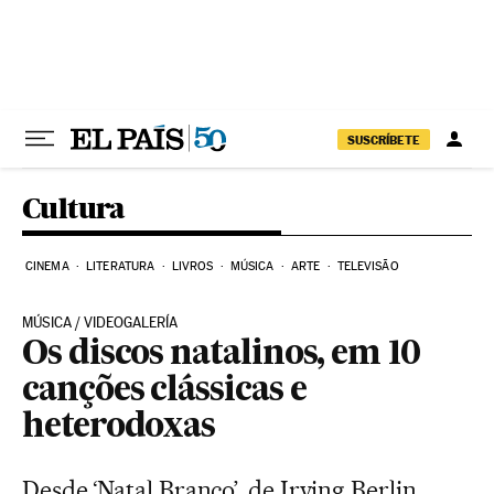
Pular para o conteúdo
SUSCRÍBETE
Cultura
CINEMA
LITERATURA
LIVROS
MÚSICA
ARTE
TELEVISÃO
MÚSICA / VIDEOGALERÍA
Os discos natalinos, em 10
canções clássicas e
heterodoxas
Desde ‘Natal Branco’, de Irving Berlin,