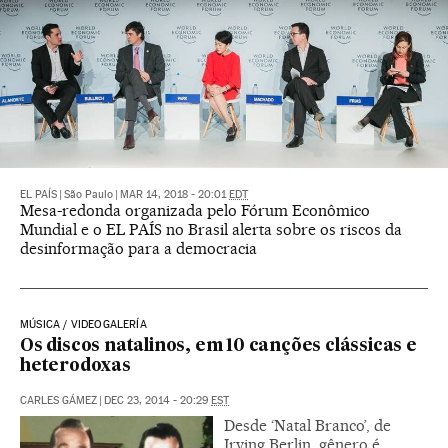
EL PAÍS
|
São Paulo
|
MAR 14, 2018 - 20:01
EDT
Mesa-redonda organizada pelo Fórum Econômico
Mundial e o EL PAÍS no Brasil alerta sobre os riscos da
desinformação para a democracia
MÚSICA / VIDEOGALERÍA
Os discos natalinos, em 10 canções clássicas e
heterodoxas
CARLES GÁMEZ
|
DEC 23, 2014 - 20:29
EST
Desde ‘Natal Branco’, de
Irving Berlin, gênero é