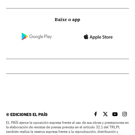
Baixe o app
©
EDICIONES EL PAÍS
EL PAÍS BRASIL EN
EL PAÍS BRASI
EL PAÍS B
EL PA
EL PAÍS ejerce la oposición expresa frente al uso de sus obras y prestaciones en
la elaboración de revistas de prensa prevista en el artículo 32.1 del TRLPI;
también realiza la reserva expresa frente a la reproducción, distribución y