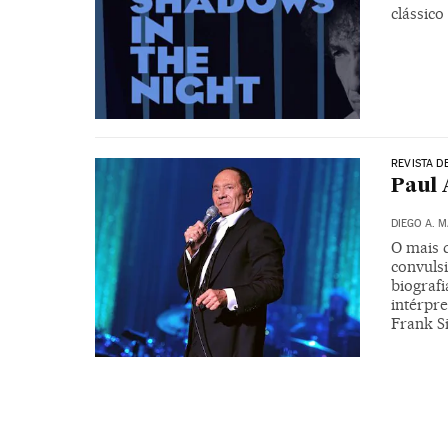
clássic
REVISTA D
Paul 
DIEGO A. 
O mais 
convuls
biograf
intérpre
Frank S