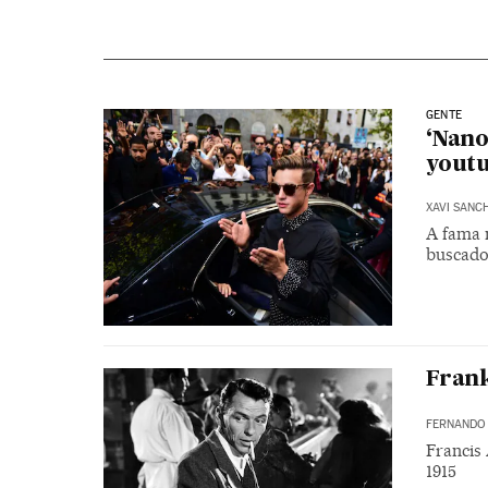
GENTE
‘Nano
youtu
XAVI SANC
A fama 
buscado
Frank
FERNANDO
Francis
1915