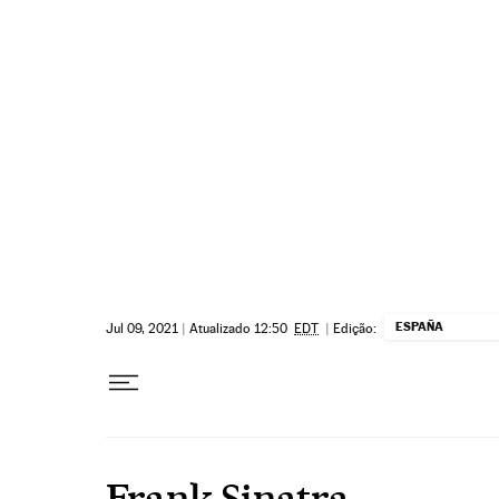
Pular para o conteúdo
ESPAÑA
Jul 09, 2021
|
Atualizado 12:50
EDT
|
Edição:
Frank Sinatra