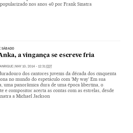
o popularizado nos anos 40 por Frank Sinatra
E SÁBADO
Anka, a vingança se escreve fria
MANRIQUE
|
MAY 10, 2014 - 12:31
EDT
duradouro dos cantores juvenis da década dos cinquenta
iona no mundo do espetáculo com ‘My way’ Em sua
ia, uma panorâmica dura de uma época libertina, o
te e compositor acerta as contas com as estrelas, desde
inatra a Michael Jackson