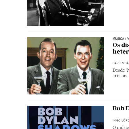
MÚSICA / 
Os di
hete
CARLES G
Desde ‘N
artistas
Bob D
IÑIGO LÓP
O músic