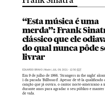
“Esta música é uma
merda”: Frank Sinatr
clássico que ele odia
do qual nunca pôde s
livrar
EDUARDO BRAVO
|
Madri
|
JUL 09, 2021 - 12:50
EDT
Em 9 de julho de 1966, ‘Strangers in the night’ alc
1 da parada ‘Billboard’. Apesar de tê-la qualificado
canção que já ouvira, o cantor norte-americano a 
durante anos para agradar o seu público e manter s
de vida.