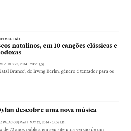
VIDEOGALERÍA
scos natalinos, em 10 canções clássicas e
rodoxas
ÁMEZ
|
DEC 23, 2014 - 20:29
EST
atal Branco’, de Irving Berlin, gênero é tentador para os
ylan descobre uma nova música
EZ PALACIOS
|
Madri
|
MAY 13, 2014 - 17:52
EDT
o de 72 anos publica em seu site uma versão de um