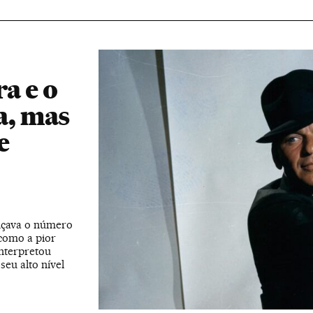
a e o
va, mas
e
ançava o número
 como a pior
interpretou
eu alto nível