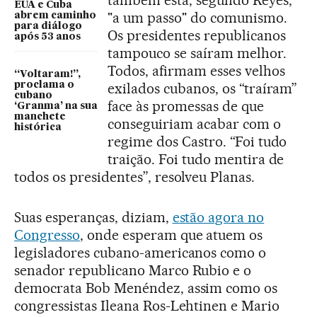
também está, segundo Reyes,
EUA e Cuba
"a um passo" do comunismo.
abrem caminho
para diálogo
Os presidentes republicanos
após 53 anos
tampouco se saíram melhor.
Todos, afirmam esses velhos
“Voltaram!”,
proclama o
exilados cubanos, os “traíram”
cubano
face às promessas de que
‘Granma’ na sua
manchete
conseguiriam acabar com o
histórica
regime dos Castro. “Foi tudo
traição. Foi tudo mentira de
todos os presidentes”, resolveu Planas.
Suas esperanças, diziam,
estão agora no
Congresso
, onde esperam que atuem os
legisladores cubano-americanos como o
senador republicano Marco Rubio e o
democrata Bob Menéndez, assim como os
congressistas Ileana Ros-Lehtinen e Mario