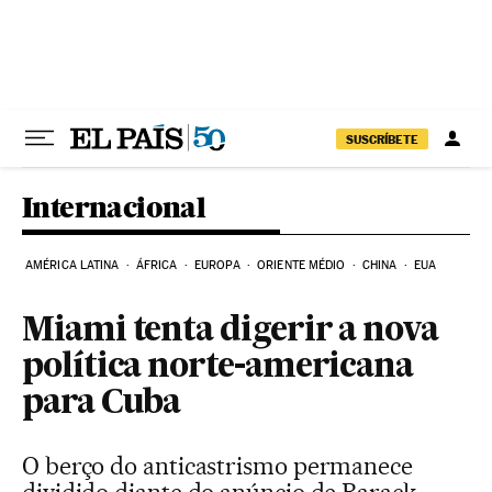
Pular para o conteúdo
SUSCRÍBETE
Internacional
AMÉRICA LATINA
ÁFRICA
EUROPA
ORIENTE MÉDIO
CHINA
EUA
Miami tenta digerir a nova
política norte-americana
para Cuba
O berço do anticastrismo permanece