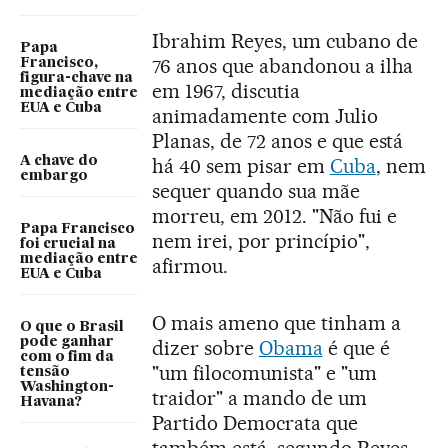
Ibrahim Reyes, um cubano de
Papa
76 anos que abandonou a ilha
Francisco,
figura-chave na
em 1967, discutia
mediação entre
EUA e Cuba
animadamente com Julio
Planas, de 72 anos e que está
A chave do
há 40 sem pisar em
Cuba
, nem
embargo
sequer quando sua mãe
morreu, em 2012. "Não fui e
Papa Francisco
nem irei, por princípio",
foi crucial na
mediação entre
afirmou.
EUA e Cuba
O mais ameno que tinham a
O que o Brasil
pode ganhar
dizer sobre
Obama
é que é
com o fim da
"um filocomunista" e "um
tensão
Washington-
traidor" a mando de um
Havana?
Partido Democrata que