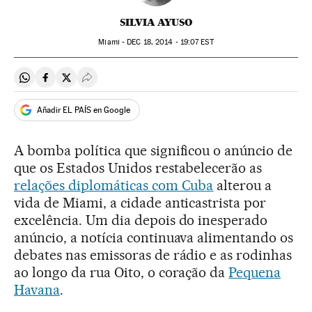
SILVIA AYUSO
Miami -
DEC
18, 2014 - 19:07
EST
Compartir en Whatsapp
Compartir en Facebook
Compartir en Twitter
Desplegar Redes Sociales
Añadir EL PAÍS en Google
A bomba política que significou o anúncio de
que os Estados Unidos restabelecerão as
relações diplomáticas com Cuba
alterou a
vida de Miami, a cidade anticastrista por
excelência. Um dia depois do inesperado
anúncio, a notícia continuava alimentando os
debates nas emissoras de rádio e as rodinhas
ao longo da rua Oito, o coração da
Pequena
Havana
.