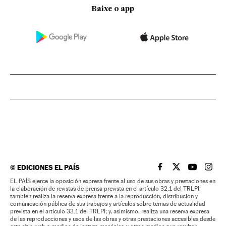
Baixe o app
©
EDICIONES EL PAÍS
EL PAÍS BRASIL EN
EL PAÍS BRASI
EL PAÍS B
EL PA
EL PAÍS ejerce la oposición expresa frente al uso de sus obras y prestaciones en
la elaboración de revistas de prensa prevista en el artículo 32.1 del TRLPI;
también realiza la reserva expresa frente a la reproducción, distribución y
comunicación pública de sus trabajos y artículos sobre temas de actualidad
prevista en el artículo 33.1 del TRLPI; y, asimismo, realiza una reserva expresa
de las reproducciones y usos de las obras y otras prestaciones accesibles desde