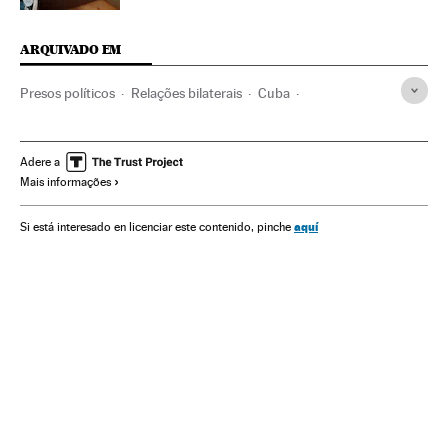
ARQUIVADO EM
Presos políticos
Relações bilaterais
Cuba
Repressão política
Caribe
Estados Unidos
América do Norte
América Latina
América
Política
Adere a
Mais informações
Relações exteriores
aquí
Si está interesado en licenciar este contenido, pinche