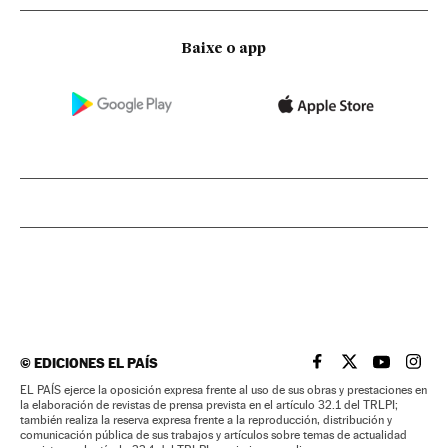
Baixe o app
©
EDICIONES EL PAÍS
EL PAÍS BRASIL EN
EL PAÍS BRASI
EL PAÍS B
EL PA
EL PAÍS ejerce la oposición expresa frente al uso de sus obras y prestaciones en
la elaboración de revistas de prensa prevista en el artículo 32.1 del TRLPI;
también realiza la reserva expresa frente a la reproducción, distribución y
comunicación pública de sus trabajos y artículos sobre temas de actualidad