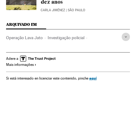
dez anos
CARLA JIMÉNEZ
| SÃO PAULO
ARQUIVADO EM
Operação Lava Jato
Investigação policial
Caso Petrobras
Polícia Federal
Escândalos políticos
Petrobras
Financiamento ilegal
Lavagem dinheiro
Adere a
Mais informações
Subornos
Financiamento partidos
Caixa dois
Corrupção política
Delitos fiscais
Brasil
aquí
Si está interesado en licenciar este contenido, pinche
Partidos políticos
Corrupção
Polícia
América Latina
Força segurança
América do Sul
Empresas
Delitos
América
Economia
Política