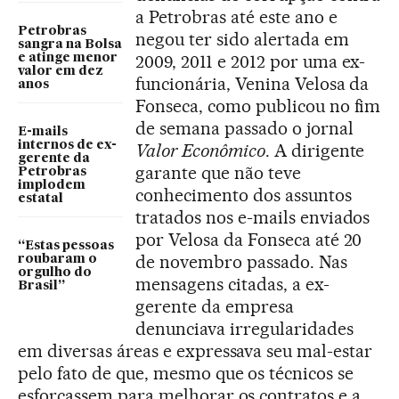
a Petrobras até este ano e
Petrobras
negou ter sido alertada em
sangra na Bolsa
2009, 2011 e 2012 por uma ex-
e atinge menor
valor em dez
funcionária, Venina Velosa da
anos
Fonseca, como publicou no fim
de semana passado o jornal
E-mails
internos de ex-
Valor Econômico
. A dirigente
gerente da
garante que não teve
Petrobras
implodem
conhecimento dos assuntos
estatal
tratados nos e-mails enviados
por Velosa da Fonseca até 20
“Estas pessoas
de novembro passado. Nas
roubaram o
orgulho do
mensagens citadas, a ex-
Brasil”
gerente da empresa
denunciava irregularidades
em diversas áreas e expressava seu mal-estar
pelo fato de que, mesmo que os técnicos se
esforçassem para melhorar os contratos e a