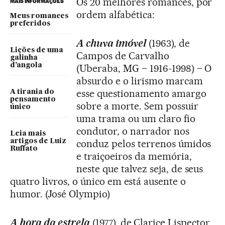
Os 20 melhores romances, por
MAIS INFORMAÇÕES
ordem alfabética:
Meus romances
preferidos
A chuva imóvel
(1963), de
Lições de uma
Campos de Carvalho
galinha
d’angola
(Uberaba, MG – 1916-1998) – O
absurdo e o lirismo marcam
esse questionamento amargo
A tirania do
pensamento
sobre a morte. Sem possuir
único
uma trama ou um claro fio
condutor, o narrador nos
Leia mais
artigos de Luiz
conduz pelos terrenos úmidos
Ruffato
e traiçoeiros da memória,
neste que talvez seja, de seus
quatro livros, o único em está ausente o
humor. (José Olympio)
A hora da estrela
(1977), de Clarice Lispector