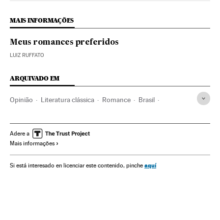
MAIS INFORMAÇÕES
Meus romances preferidos
LUIZ RUFFATO
ARQUIVADO EM
Opinião
Literatura clássica
Romance
Brasil
Narrativa
Livros
Literatura
América do Sul
América Latina
América
Cultura
Adere a
Mais informações
aquí
Si está interesado en licenciar este contenido, pinche