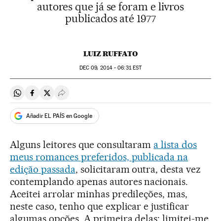
autores que já se foram e livros
publicados até 1977
LUIZ RUFFATO
DEC
09, 2014 - 06:31
EST
Compartir en Whatsapp
Compartir en Facebook
Compartir en Twitter
Desplegar Redes Sociales
Añadir EL PAÍS en Google
Alguns leitores que consultaram
a lista dos
meus romances preferidos, publicada na
edição passada
, solicitaram outra, desta vez
contemplando apenas autores nacionais.
Aceitei arrolar minhas predileções, mas,
neste caso, tenho que explicar e justificar
algumas opções. A primeira delas: limitei-me