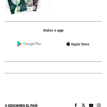
Baixe o app
©
EDICIONES EL PAÍS
EL PAÍS BRASIL EN
EL PAÍS BRASI
EL PAÍS B
EL PA