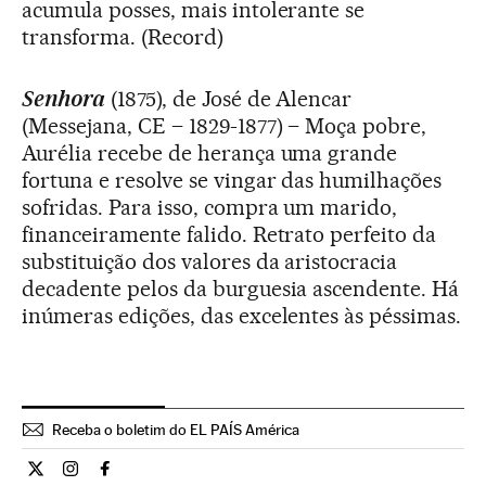
acumula posses, mais intolerante se
transforma. (Record)
Senhora
(1875), de José de Alencar
(Messejana, CE – 1829-1877) – Moça pobre,
Aurélia recebe de herança uma grande
fortuna e resolve se vingar das humilhações
sofridas. Para isso, compra um marido,
financeiramente falido. Retrato perfeito da
substituição dos valores da aristocracia
decadente pelos da burguesia ascendente. Há
inúmeras edições, das excelentes às péssimas.
Receba o boletim do EL PAÍS América
Opiniao El País Brasil en Twitter
Opiniao El País Brasil en Instagram
Opiniao El País Brasil en Facebook