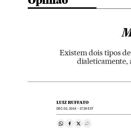
Opinião
M
Existem dois tipos de 
dialeticamente, 
LUIZ RUFFATO
DEC
02, 2014 - 17:29
EST
Compartir en Whatsapp
Compartir en Facebook
Compartir en Twitter
Desplegar Redes Soci