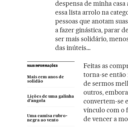
despensa de minha casa 
essa lista arrolo na categ
pessoas que anotam suas 
a fazer ginástica, parar d
ser mais solidário, menos
das inúteis...
Feitas as compr
MAIS INFORMAÇÕES
torna-se então 
Mais cem anos de
solidão
de sermos melh
outros, embora 
Lições de uma galinha
convertem-se 
d’angola
vínculo com o 
Uma camisa rubro-
de vencer a mo
negra ao vento