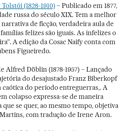
 Tolstói (1828-1910)
– Publicado em 1877,
dade russa do século XIX. Tem a melhor
narrativa de ficção, verdadeira aula de
 famílias felizes são iguais. As infelizes o
ra”. A edição da Cosac Naify conta com
ubens Figueiredo.
de Alfred Döblin (1878-1957) – Lançado
jetória do desajustado Franz Biberkopf
 caótica do período entreguerras,. A
m colapso expressa-se de maneira
a que se quer, ao mesmo tempo, objetiva
a Martins, com tradução de Irene Aron.