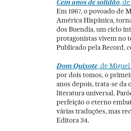
Cem anos de solidão
,
de 
Em 1967, o povoado de M
América Hispânica, torna-
dos Buendía, um ciclo int
protagonistas vivem no tê
Publicado pela Record, 
Dom Quixote
, de Migue
por dois tomos, o prime
anos depois, trata-se da 
literatura universal. Paró
perfeição o eterno embat
várias traduções, mas re
Editora 34.