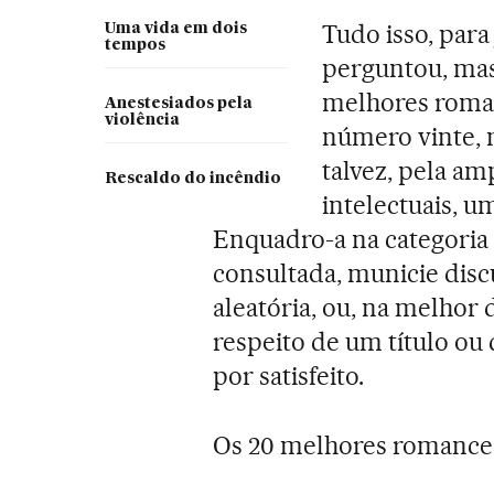
Tudo isso, para
Uma vida em dois
tempos
perguntou, mas 
melhores roman
Anestesiados pela
violência
número vinte, 
talvez, pela am
Rescaldo do incêndio
intelectuais, um
Enquadro-a na categoria d
consultada, municie discu
aleatória, ou, na melhor 
respeito de um título ou 
por satisfeito.
Os 20 melhores romances