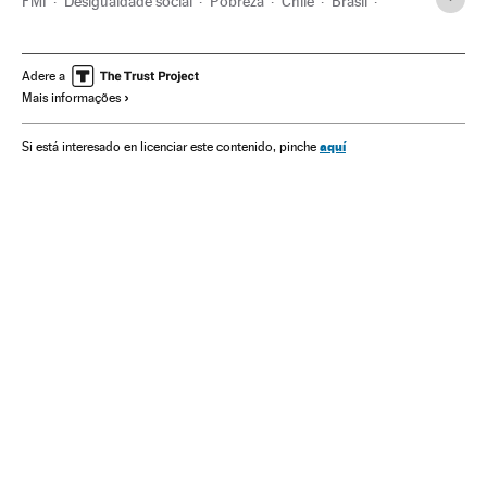
FMI
Desigualdade social
Pobreza
Chile
Brasil
América Latina
América do Sul
Organizações internacionais
América
Adere a
Mais informações
Relações exteriores
Problemas sociais
Sociedade
aquí
Si está interesado en licenciar este contenido, pinche