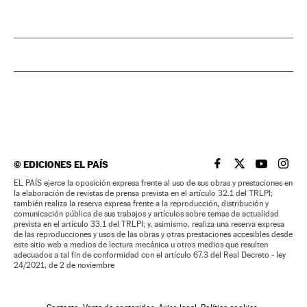
©
EDICIONES EL PAÍS
EL PAÍS BRASIL EN
EL PAÍS BRASI
EL PAÍS B
EL PA
EL PAÍS ejerce la oposición expresa frente al uso de sus obras y prestaciones en
la elaboración de revistas de prensa prevista en el artículo 32.1 del TRLPI;
también realiza la reserva expresa frente a la reproducción, distribución y
comunicación pública de sus trabajos y artículos sobre temas de actualidad
prevista en el artículo 33.1 del TRLPI; y, asimismo, realiza una reserva expresa
de las reproducciones y usos de las obras y otras prestaciones accesibles desde
este sitio web a medios de lectura mecánica u otros medios que resulten
adecuados a tal fin de conformidad con el artículo 67.3 del Real Decreto - ley
24/2021, de 2 de noviembre