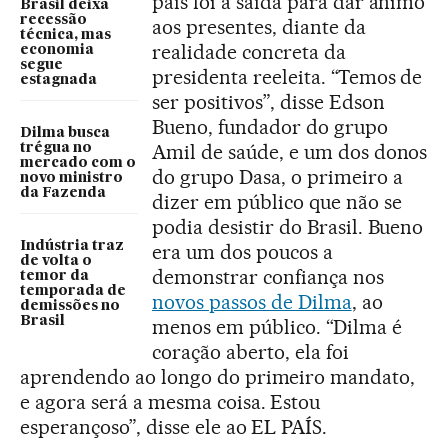
país foi a saída para dar ânimo
Brasil deixa
recessão
aos presentes, diante da
técnica, mas
realidade concreta da
economia
segue
presidenta reeleita. “Temos de
estagnada
ser positivos”, disse Edson
Bueno, fundador do grupo
Dilma busca
Amil de saúde, e um dos donos
trégua no
mercado com o
do grupo Dasa, o primeiro a
novo ministro
da Fazenda
dizer em público que não se
podia desistir do Brasil. Bueno
Indústria traz
era um dos poucos a
de volta o
demonstrar confiança nos
temor da
temporada de
novos passos de Dilma
, ao
demissões no
Brasil
menos em público. “Dilma é
coração aberto, ela foi
aprendendo ao longo do primeiro mandato,
e agora será a mesma coisa. Estou
esperançoso”, disse ele ao EL PAÍS.