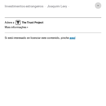
Investimentos estrangeiros
Joaquim Levy
Dilma Rousseff
Crise econômica
Presidente Brasil
Comércio internacional
Recessão econômica
Adere a
Mais informações
Presidência Brasil
Conjuntura econômica
Governo Brasil
Governo
Comércio
aquí
Si está interesado en licenciar este contenido, pinche
Administração Estado
Economia
Administração pública
Partido dos Trabalhadores
Partidos políticos
Política