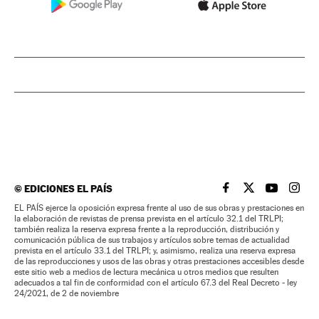
©
EDICIONES EL PAÍS
EL PAÍS BRASIL EN
EL PAÍS BRASI
EL PAÍS B
EL PA
EL PAÍS ejerce la oposición expresa frente al uso de sus obras y prestaciones en
la elaboración de revistas de prensa prevista en el artículo 32.1 del TRLPI;
también realiza la reserva expresa frente a la reproducción, distribución y
comunicación pública de sus trabajos y artículos sobre temas de actualidad
prevista en el artículo 33.1 del TRLPI; y, asimismo, realiza una reserva expresa
de las reproducciones y usos de las obras y otras prestaciones accesibles desde
este sitio web a medios de lectura mecánica u otros medios que resulten
adecuados a tal fin de conformidad con el artículo 67.3 del Real Decreto - ley
24/2021, de 2 de noviembre