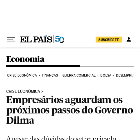
Pular para o conteúdo
SUSCRÍBETE
Economia
CRISE ECONÔMICA
FINANÇAS
GUERRA COMERCIAL
BOLSA
DESEMPREGO
CRISE ECONÔMICA
Empresários aguardam os
próximos passos do Governo
Dilma
Apesar das dúvidas do setor privado