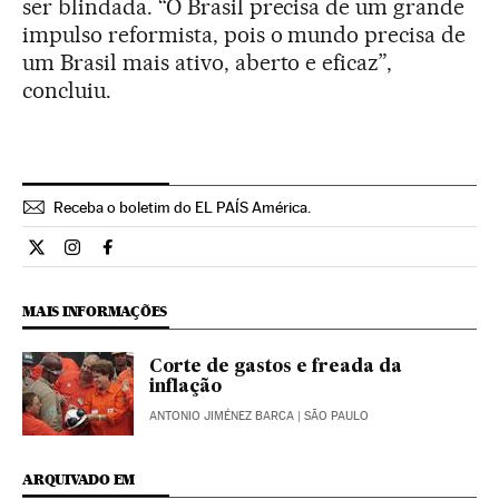
ser blindada. “O Brasil precisa de um grande
impulso reformista, pois o mundo precisa de
um Brasil mais ativo, aberto e eficaz”,
concluiu.
Receba o boletim do EL PAÍS América.
Economia El País Brasil en Twitter
Economia El País Brasil en Instagram
Economia El País Brasil en Facebook
MAIS INFORMAÇÕES
Corte de gastos e freada da
inflação
ANTONIO JIMÉNEZ BARCA
| SÃO PAULO
ARQUIVADO EM