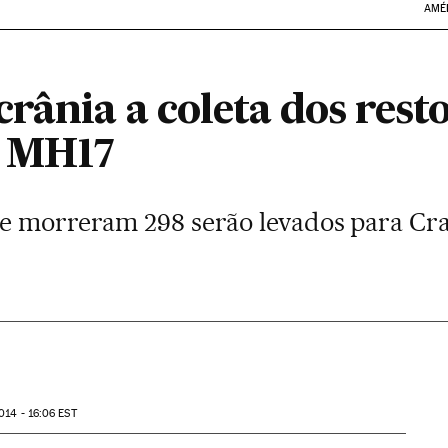
AMÉ
ânia a coleta dos resto
o MH17
e morreram 298 serão levados para Cracó
014 - 16:06
EST