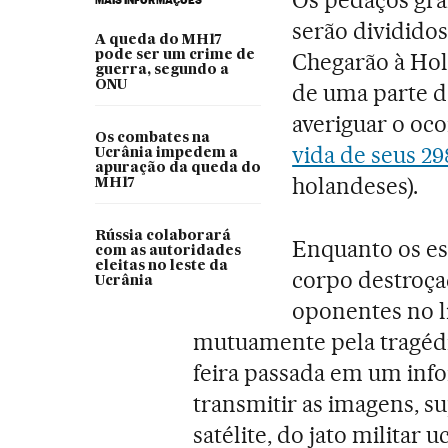
serão divididos
A queda do MH17
pode ser um crime de
Chegarão à Hol
guerra, segundo a
ONU
de uma parte d
averiguar o oc
Os combates na
vida de seus 2
Ucrânia impedem a
apuração da queda do
holandeses).
MH17
Rússia colaborará
Enquanto os es
com as autoridades
eleitas no leste da
corpo destroça
Ucrânia
oponentes no l
mutuamente pela tragédia
feira passada em um info
transmitir as imagens, s
satélite, do jato militar 