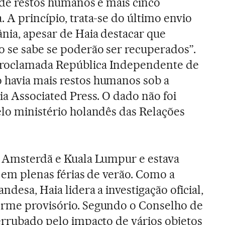
a de restos humanos e mais cinco
 A princípio, trata-se do último envio
ânia, apesar de Haia destacar que
o se sabe se poderão ser recuperados”.
proclamada República Independente de
 havia mais restos humanos sob a
ia Associated Press. O dado não foi
elo ministério holandês das Relações
e Amsterdã e Kuala Lumpur e estava
s em plenas férias de verão. Como a
ndesa, Haia lidera a investigação oficial,
orme provisório. Segundo o Conselho de
derrubado pelo impacto de vários objetos