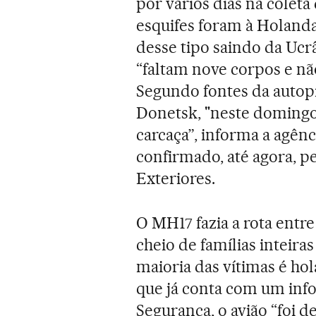
por vários dias na colet
esquifes foram à Holanda.
desse tipo saindo da Ucr
“faltam nove corpos e nã
Segundo fontes da auto
Donetsk, "neste domingo
carcaça”, informa a agênc
confirmado, até agora, p
Exteriores.
O MH17 fazia a rota entr
cheio de famílias inteira
maioria das vítimas é hola
que já conta com um inf
Segurança, o avião “foi 