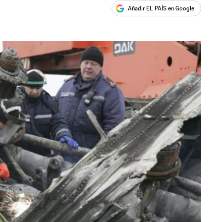
Añadir EL PAÍS en Google
ales