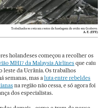
Trabalhadores retiram restos da fuselagem do avião em Grabovo.
A. E. (EFE)
res holandeses começou a recolher os
vião MH17 da Malaysia Airlines
que caiu
 leste da Ucrânia. Os trabalhos
há semanas, mas a
luta entre rebeldes
nianas
na região não cessa, e só agora foi
ança dos especialistas.
andes demais –como o trem de pouso–