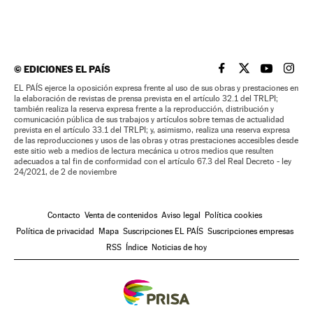
©
EDICIONES EL PAÍS
EL PAÍS BRASIL EN
EL PAÍS BRASI
EL PAÍS B
EL PA
EL PAÍS ejerce la oposición expresa frente al uso de sus obras y prestaciones en
la elaboración de revistas de prensa prevista en el artículo 32.1 del TRLPI;
también realiza la reserva expresa frente a la reproducción, distribución y
comunicación pública de sus trabajos y artículos sobre temas de actualidad
prevista en el artículo 33.1 del TRLPI; y, asimismo, realiza una reserva expresa
de las reproducciones y usos de las obras y otras prestaciones accesibles desde
este sitio web a medios de lectura mecánica u otros medios que resulten
adecuados a tal fin de conformidad con el artículo 67.3 del Real Decreto - ley
24/2021, de 2 de noviembre
Contacto
Venta de contenidos
Aviso legal
Política cookies
Política de privacidad
Mapa
Suscripciones EL PAÍS
Suscripciones empresas
RSS
Índice
Noticias de hoy