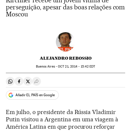
Kirchner recebe um jovem vítima de
perseguição, apesar das boas relações com
Moscou
ALEJANDRO REBOSSIO
Buenos Aires -
OCT
21, 2014 - 15:42
EDT
Compartir en Whatsapp
Compartir en Facebook
Compartir en Twitter
Desplegar Redes Sociales
Añadir EL PAÍS en Google
Em julho, o presidente da Rússia Vladimir
Putin visitou a Argentina em uma viagem à
América Latina em que procurou reforçar