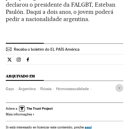
declarou o presidente da FALGBT, Esteban
Paulón. Daqui a dois anos, o jovem poderá
pedir a nacionalidade argentina.
Receba o boletim do EL PAÍS América
Internacional El País Brasil en Twitter
Internacional El País Brasil en Instagram
Internacional El País Brasil en Facebook
ARQUIVADO EM
Gays
Argentina
Rússia
Homossexualidade
Europa Leste
América do Sul
América Latina
América
Europa
Orientação sexual
Sexualidade
Adere a
Mais informações
Sociedade
aquí
Si está interesado en licenciar este contenido, pinche