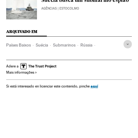
Suécia busca um submarino espião
AGÊNCIAS
| ESTOCOLMO
ARQUIVADO EM
Países Baixos
Suécia
Submarinos
Rússia
Escandinávia
Europa Leste
Transporte militar
Europa Ocidental
Armamento
Europa
Defesa
Adere a
Mais informações
aquí
Si está interesado en licenciar este contenido, pinche