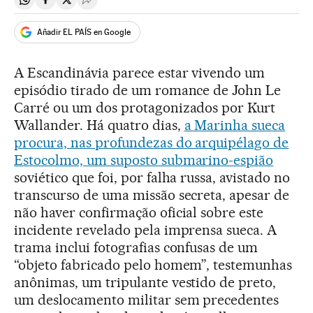
Compartir en Whatsapp
Compartir en Facebook
Compartir en Twitter
Desplegar Redes Sociales
Añadir EL PAÍS en Google
A Escandinávia parece estar vivendo um
episódio tirado de um romance de John Le
Carré ou um dos protagonizados por Kurt
Wallander. Há quatro dias,
a Marinha sueca
procura, nas profundezas do arquipélago de
Estocolmo, um suposto submarino-espião
soviético que foi, por falha russa, avistado no
transcurso de uma missão secreta, apesar de
não haver confirmação oficial sobre este
incidente revelado pela imprensa sueca. A
trama inclui fotografias confusas de um
“objeto fabricado pelo homem”, testemunhas
anônimas, um tripulante vestido de preto,
um deslocamento militar sem precedentes