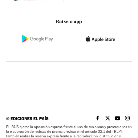
Baixe o app
©
EDICIONES EL PAÍS
EL PAÍS BRASIL EN
EL PAÍS BRASI
EL PAÍS B
EL PA
EL PAÍS ejerce la oposición expresa frente al uso de sus obras y prestaciones en
la elaboración de revistas de prensa prevista en el artículo 32.1 del TRLPI;
también realiza la reserva expresa frente a la reproducción, distribución y