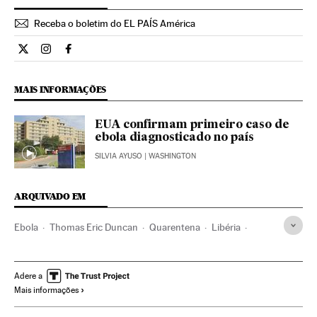
Receba o boletim do EL PAÍS América
Internacional El País Brasil en Twitter
Internacional El País Brasil en Instagram
Internacional El País Brasil en Facebook
MAIS INFORMAÇÕES
EUA confirmam primeiro caso de
ebola diagnosticado no país
SILVIA AYUSO
| WASHINGTON
ARQUIVADO EM
Ebola
Thomas Eric Duncan
Quarentena
Libéria
Prevenção doenças
Contágio
Epidemia
África subsaariana
África meridional
Adere a
Mais informações
Transmissão doenças
Estados Unidos
África