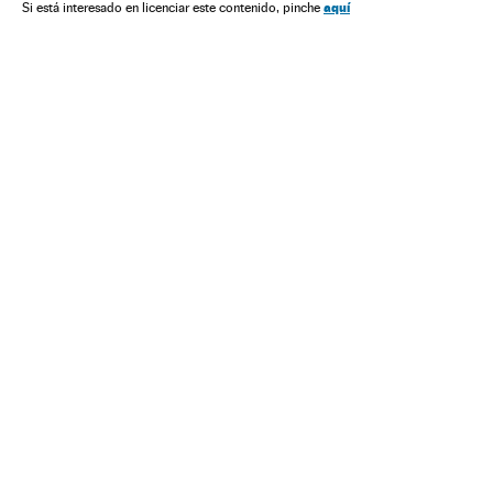
Doenças infecciosas
América do Norte
Doenças
aquí
Si está interesado en licenciar este contenido, pinche
América
Medicina
Saúde