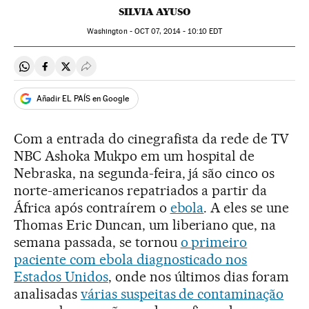
SILVIA AYUSO
Washington -
OCT
07, 2014 - 10:10
EDT
Compartir en Whatsapp
Compartir en Facebook
Compartir en Twitter
Desplegar Redes Sociales
Añadir EL PAÍS en Google
Com a entrada do cinegrafista da rede de TV
NBC Ashoka Mukpo em um hospital de
Nebraska, na segunda-feira, já são cinco os
norte-americanos repatriados a partir da
África após contraírem o
ebola
. A eles se une
Thomas Eric Duncan, um liberiano que, na
semana passada, se tornou
o primeiro
paciente com ebola diagnosticado nos
Estados Unidos
, onde nos últimos dias foram
analisadas
várias suspeitas de contaminação