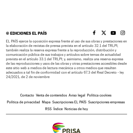
©
EDICIONES EL PAÍS
EL PAÍS BRASIL EN
EL PAÍS BRASI
EL PAÍS B
EL PA
EL PAÍS ejerce la oposición expresa frente al uso de sus obras y prestaciones en
la elaboración de revistas de prensa prevista en el artículo 32.1 del TRLPI;
también realiza la reserva expresa frente a la reproducción, distribución y
comunicación pública de sus trabajos y artículos sobre temas de actualidad
prevista en el artículo 33.1 del TRLPI; y, asimismo, realiza una reserva expresa
de las reproducciones y usos de las obras y otras prestaciones accesibles desde
este sitio web a medios de lectura mecánica u otros medios que resulten
adecuados a tal fin de conformidad con el artículo 67.3 del Real Decreto - ley
24/2021, de 2 de noviembre
Contacto
Venta de contenidos
Aviso legal
Política cookies
Política de privacidad
Mapa
Suscripciones EL PAÍS
Suscripciones empresas
RSS
Índice
Noticias de hoy