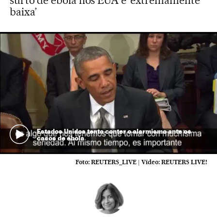
surto de ebola nos EUA é ‘extremamente
baixa’
Estados Unidos tenta conter o alarmismo ante os
casos de ébola
Foto:
REUTERS_LIVE
|
Vídeo:
REUTERS LIVE!