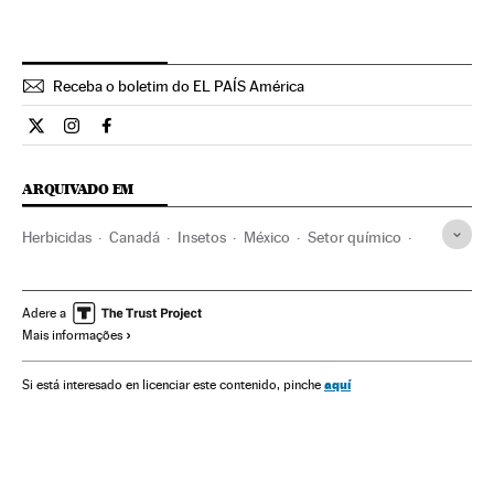
Receba o boletim do EL PAÍS América
Internacional El País Brasil en Twitter
Internacional El País Brasil en Instagram
Internacional El País Brasil en Facebook
ARQUIVADO EM
Herbicidas
Canadá
Insetos
México
Setor químico
Estados Unidos
América do Norte
América Latina
América
Animais
Espécies
Indústria
Meio ambiente
Adere a
Mais informações
aquí
Si está interesado en licenciar este contenido, pinche