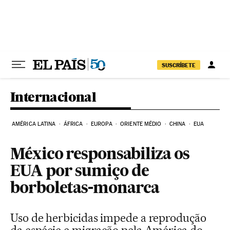
Pular para o conteúdo
SUSCRÍBETE
Internacional
AMÉRICA LATINA
ÁFRICA
EUROPA
ORIENTE MÉDIO
CHINA
EUA
México responsabiliza os
EUA por sumiço de
borboletas-monarca
Uso de herbicidas impede a reprodução