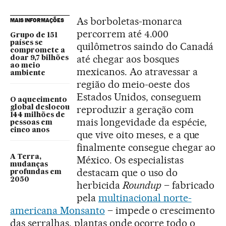
As borboletas-monarca
MAIS INFORMAÇÕES
percorrem até 4.000
Grupo de 151
países se
quilômetros saindo do Canadá
compromete a
até chegar aos bosques
doar 9,7 bilhões
ao meio
mexicanos. Ao atravessar a
ambiente
região do meio-oeste dos
Estados Unidos, conseguem
O aquecimento
reproduzir a geração com
global deslocou
144 milhões de
mais longevidade da espécie,
pessoas em
cinco anos
que vive oito meses, e a que
finalmente consegue chegar ao
A Terra,
México. Os especialistas
mudanças
destacam que o uso do
profundas em
2050
herbicida
Roundup
– fabricado
pela
multinacional norte-
americana Monsanto
– impede o crescimento
das serralhas, plantas onde ocorre todo o