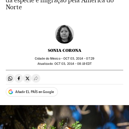
da espécie e migração pela América do
Norte
SONIA CORONA
Cidade do México -
OCT
03, 2014 - 07:29
atualizado:
OCT
03, 2014 - 08:19
EDT
Compartir en Whatsapp
Compartir en Facebook
Compartir en Twitter
Desplegar Redes Sociales
Añadir EL PAÍS en Google