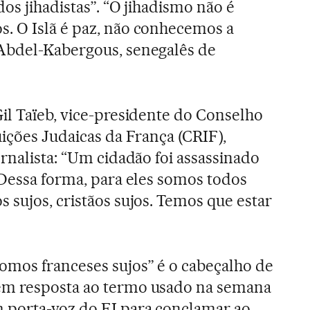
dos jihadistas”. “O jihadismo não é
. O Islã é paz, não conhecemos a
Abdel-Kabergous, senegalês de
il Taïeb, vice-presidente do Conselho
uições Judaicas da França (CRIF),
rnalista: “Um cidadão foi assassinado
 Dessa forma, para eles somos todos
 sujos, cristãos sujos. Temos que estar
mos franceses sujos” é o cabeçalho de
em resposta ao termo usado na semana
 porta-voz do EI para conclamar ao