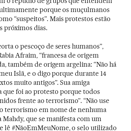
m o repúdio de grupos que entendem
e ultimamente porque os muçulmanos
mo “suspeitos”. Mais protestos estão
s próximos dias.
corta o pescoço de seres humanos”,
Rabia Afraim, “francesa de origem
aida, também de origem argelina: “Não há
meu Islã, e o digo porque durante 14
extos muito antigos”. Sua amiga
a que foi ao protesto porque todos
nidos frente ao terrorismo”. “Não use
 o terrorismo em nome de nenhuma
ra Mahdy, que se manifesta com um
se lê #NãoEmMeuNome, o selo utilizado