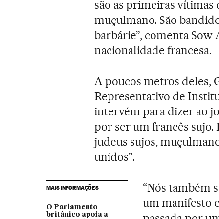
são as primeiras vítimas 
muçulmano. São bandidos
barbárie”, comenta Sow 
nacionalidade francesa.
A poucos metros deles, G
Representativo de Instit
intervém para dizer ao jo
por ser um francês sujo.
judeus sujos, muçulmanos
unidos”.
“Nós também so
MAIS INFORMAÇÕES
um manifesto 
O Parlamento
britânico apoia a
passada por um