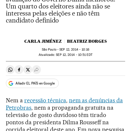
Um quarto dos eleitores ainda não se
interessa pelas eleições e não têm
candidato definido
CARLA JIMÉNEZ
BEATRIZ BORGES
São Paulo -
SEP
12, 2014 - 10:16
atualizado:
SEP
12, 2014 - 10:51
EDT
Compartir en Whatsapp
Compartir en Facebook
Compartir en Twitter
Desplegar Redes Sociales
Añadir EL PAÍS en Google
Nem a
recessão técnica
,
nem as denúncias da
Petrobras
, nem a propaganda gratuita na
televisão de gosto duvidoso têm tirado
pontos da presidenta Dilma Rousseff na
corrida eleitoral deste ano. Em nova pesquisa