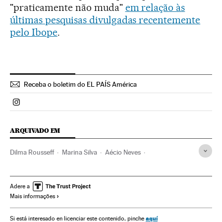
"praticamente não muda"
em relação às
últimas pesquisas divulgadas recentemente
pelo Ibope
.
Receba o boletim do EL PAÍS América
Politica El País Brasil en Instagram
ARQUIVADO EM
Dilma Rousseff
Marina Silva
Aécio Neves
Coligações eleitorais
Pesquisas eleitorais
Eleições Brasil
Presidente Brasil
Eleições presidenciais
Adere a
Mais informações
Presidência Brasil
Eleições
Governo Brasil
Governo
Administração Estado
Administração pública
aquí
Si está interesado en licenciar este contenido, pinche