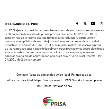
©
EDICIONES EL PAÍS
EL PAÍS BRASIL EN
EL PAÍS BRASI
EL PAÍS B
EL PA
EL PAÍS ejerce la oposición expresa frente al uso de sus obras y prestaciones en
la elaboración de revistas de prensa prevista en el artículo 32.1 del TRLPI;
también realiza la reserva expresa frente a la reproducción, distribución y
comunicación pública de sus trabajos y artículos sobre temas de actualidad
prevista en el artículo 33.1 del TRLPI; y, asimismo, realiza una reserva expresa
de las reproducciones y usos de las obras y otras prestaciones accesibles desde
este sitio web a medios de lectura mecánica u otros medios que resulten
adecuados a tal fin de conformidad con el artículo 67.3 del Real Decreto - ley
24/2021, de 2 de noviembre
Contacto
Venta de contenidos
Aviso legal
Política cookies
Política de privacidad
Mapa
Suscripciones EL PAÍS
Suscripciones empresas
RSS
Índice
Noticias de hoy