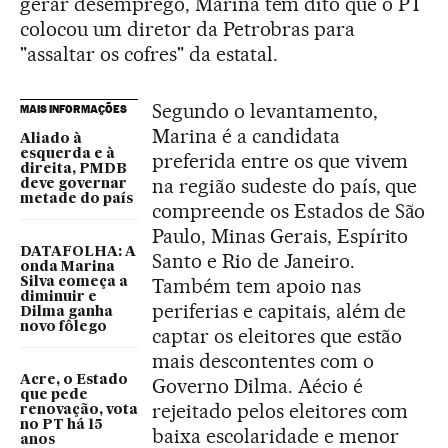
gerar desemprego, Marina tem dito que o PT
colocou um diretor da Petrobras para
"assaltar os cofres" da estatal.
Segundo o levantamento,
MAIS INFORMAÇÕES
Marina é a candidata
Aliado à
esquerda e à
preferida entre os que vivem
direita, PMDB
na região sudeste do país, que
deve governar
metade do país
compreende os Estados de São
Paulo, Minas Gerais, Espírito
DATAFOLHA: A
Santo e Rio de Janeiro.
onda Marina
Também tem apoio nas
Silva começa a
diminuir e
periferias e capitais, além de
Dilma ganha
novo fôlego
captar os eleitores que estão
mais descontentes com o
Acre, o Estado
Governo Dilma. Aécio é
que pede
rejeitado pelos eleitores com
renovação, vota
no PT há 15
baixa escolaridade e menor
anos