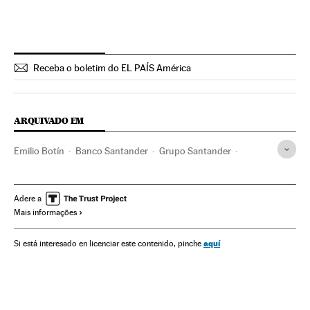
Receba o boletim do EL PAÍS América
ARQUIVADO EM
Emilio Botín
Banco Santander
Grupo Santander
Bancos
Universidade
Educação superior
Empresas
Sistema educativo
América Latina
Espanha
Adere a
Mais informações
Economia
Educação
América
Sociedade
Banca
Finanças
aquí
Si está interesado en licenciar este contenido, pinche