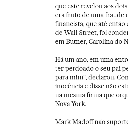
que este revelou aos dois
era fruto de uma fraude 
financista, que até entã
de Wall Street, foi cond
em Butner, Carolina do N
Há um ano, em uma entrev
ter perdoado o seu pai pe
para mim”, declarou. C
inocência e disse não est
na mesma firma que orq
Nova York.
Mark Madoff não suporto