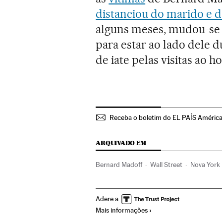
distanciou do marido e d
alguns meses, mudou-se p
para estar ao lado dele 
de iate pelas visitas ao 
Receba o boletim do EL PAÍS Améric
ARQUIVADO EM
Bernard Madoff
Wall Street
Nova York
América do Norte
América
Finanças
Adere a
Mais informações