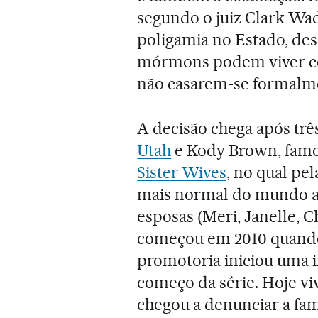
segundo o juiz Clark Wad
poligamia no Estado, des
mórmons podem viver c
não casarem-se formalm
A decisão chega após três
Utah
e Kody Brown, famos
Sister Wives
, no qual pe
mais normal do mundo a 
esposas (Meri, Janelle, C
começou em 2010 quando a
promotoria iniciou uma 
começo da série. Hoje v
chegou a denunciar a fam