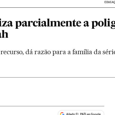
EDUCA
liza parcialmente a pol
ah
recurso, dá razão para a família da série
Añadir EL PAÍS en Google