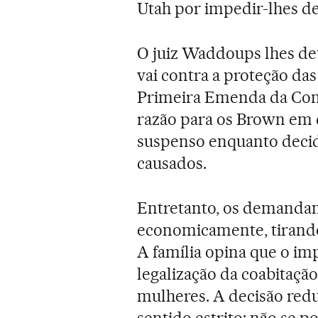
Utah por impedir-lhes de 
O juiz Waddoups lhes deu
vai contra a proteção das
Primeira Emenda da Const
razão para os Brown em 
suspenso enquanto decidi
causados.
Entretanto, os demanda
economicamente, tirando 
A família opina que o im
legalização da coabitação
mulheres. A decisão reduz
sentido estrito: não se 