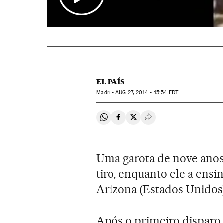
EL PAÍS
Madri -
AUG
27, 2014 - 15:54
EDT
Compartir en Whatsapp
Compartir en Facebook
Compartir en Twitter
Desplegar Redes Soci
Uma garota de nove anos
tiro, enquanto ele a ensi
Arizona (Estados Unidos)
Após o primeiro disparo