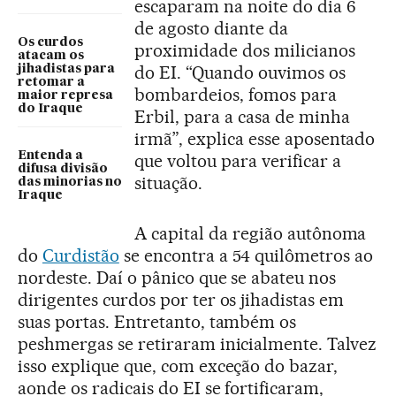
escaparam na noite do dia 6
de agosto diante da
Os curdos
proximidade dos milicianos
atacam os
do EI. “Quando ouvimos os
jihadistas para
retomar a
bombardeios, fomos para
maior represa
do Iraque
Erbil, para a casa de minha
irmã”, explica esse aposentado
Entenda a
que voltou para verificar a
difusa divisão
situação.
das minorias no
Iraque
A capital da região autônoma
do
Curdistão
se encontra a 54 quilômetros ao
nordeste. Daí o pânico que se abateu nos
dirigentes curdos por ter os jihadistas em
suas portas. Entretanto, também os
peshmergas se retiraram inicialmente. Talvez
isso explique que, com exceção do bazar,
aonde os radicais do EI se fortificaram,