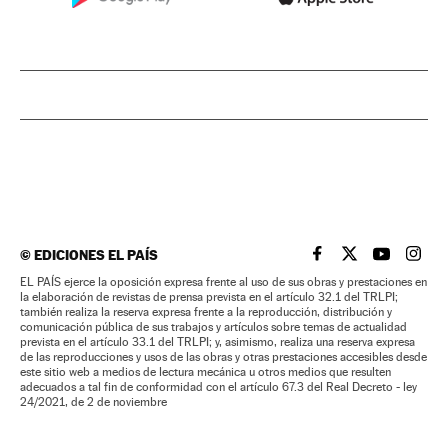
©
EDICIONES EL PAÍS
EL PAÍS BRASIL EN
EL PAÍS BRASI
EL PAÍS B
EL PA
EL PAÍS ejerce la oposición expresa frente al uso de sus obras y prestaciones en
la elaboración de revistas de prensa prevista en el artículo 32.1 del TRLPI;
también realiza la reserva expresa frente a la reproducción, distribución y
comunicación pública de sus trabajos y artículos sobre temas de actualidad
prevista en el artículo 33.1 del TRLPI; y, asimismo, realiza una reserva expresa
de las reproducciones y usos de las obras y otras prestaciones accesibles desde
este sitio web a medios de lectura mecánica u otros medios que resulten
adecuados a tal fin de conformidad con el artículo 67.3 del Real Decreto - ley
24/2021, de 2 de noviembre