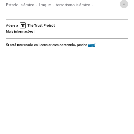
Estado Islâmico
Iraque
terrorismo islâmico
Grupos terroristas
Ásia
Terrorismo
Oriente médio
Adere a
Mais informações
aquí
Si está interesado en licenciar este contenido, pinche