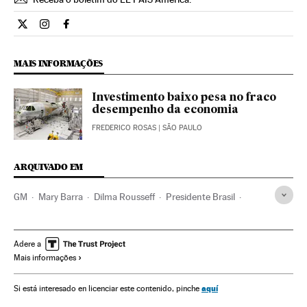
Economia El País Brasil en Twitter
Economia El País Brasil en Instagram
Economia El País Brasil en Facebook
MAIS INFORMAÇÕES
Investimento baixo pesa no fraco
desempenho da economia
FREDERICO ROSAS
| SÃO PAULO
ARQUIVADO EM
GM
Mary Barra
Dilma Rousseff
Presidente Brasil
Brasil
Presidência Brasil
Empresas
América do Sul
América Latina
Governo Brasil
Economia
América
Adere a
Mais informações
Governo
Administração Estado
Administração pública
Partido dos Trabalhadores
Partidos políticos
Política
aquí
Si está interesado en licenciar este contenido, pinche