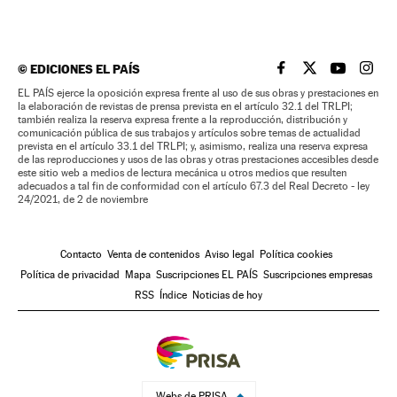
©
EDICIONES EL PAÍS
EL PAÍS BRASIL EN
EL PAÍS BRASI
EL PAÍS B
EL PA
EL PAÍS ejerce la oposición expresa frente al uso de sus obras y prestaciones en
la elaboración de revistas de prensa prevista en el artículo 32.1 del TRLPI;
también realiza la reserva expresa frente a la reproducción, distribución y
comunicación pública de sus trabajos y artículos sobre temas de actualidad
prevista en el artículo 33.1 del TRLPI; y, asimismo, realiza una reserva expresa
de las reproducciones y usos de las obras y otras prestaciones accesibles desde
este sitio web a medios de lectura mecánica u otros medios que resulten
adecuados a tal fin de conformidad con el artículo 67.3 del Real Decreto - ley
24/2021, de 2 de noviembre
Contacto
Venta de contenidos
Aviso legal
Política cookies
Política de privacidad
Mapa
Suscripciones EL PAÍS
Suscripciones empresas
RSS
Índice
Noticias de hoy
Webs de PRISA