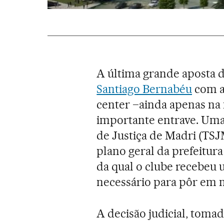
A última grande aposta d
Santiago Bernabéu
com a
center –ainda apenas n
importante entrave. Uma
de Justiça de Madri (TS
plano geral da prefeitur
da qual o clube recebeu 
necessário para pôr em 
A decisão judicial, tomad