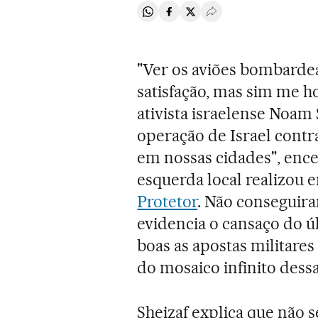
Compartir en Whatsapp
Compartir en Facebook
Compartir en Twitter
Desplegar Redes Soci
"Ver os aviões bombarde
satisfação, mas sim me h
ativista israelense Noam 
operação de Israel cont
em nossas cidades", ence
esquerda local realizou 
Protetor
. Não conseguira
evidencia o cansaço do ú
boas as apostas militares
do mosaico infinito dess
Sheizaf explica que não 