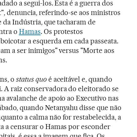
adado a segui-los. Esta é a guerra dos
, denuncia, referindo-se aos ministros
e da Indústria, que tacharam de
ntra o
Hamas
. Os protestos
boicotar a esquerda em cada passeata.
sam a ser inimigos" versus "Morte aos
ns.
ns, o
status quo
é aceitável e, quando
 A raiz conservadora do eleitorado se
na avalanche de apoio ao Executivo nas
sábado, quando Netanyahu disse que não
quanto a calma não for restabelecida, a
lta a censurar o Hamas por esconder
itais, é essa a imagem que fica. Os