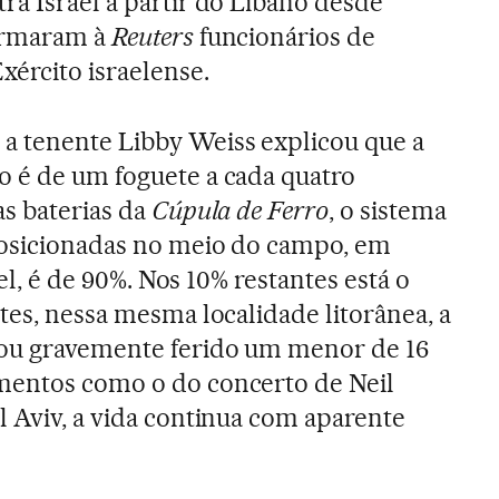
ra Israel a partir do Líbano desde
formaram à
Reuters
funcionários de
xército israelense.
a tenente Libby Weiss explicou que a
o é de um foguete a cada quatro
as baterias da
Cúpula de Ferro
, o sistema
posicionadas no meio do campo, em
rael, é de 90%. Nos 10% restantes está o
tes, nessa mesma localidade litorânea, a
xou gravemente ferido um menor de 16
mentos como o do concerto de Neil
l Aviv, a vida continua com aparente