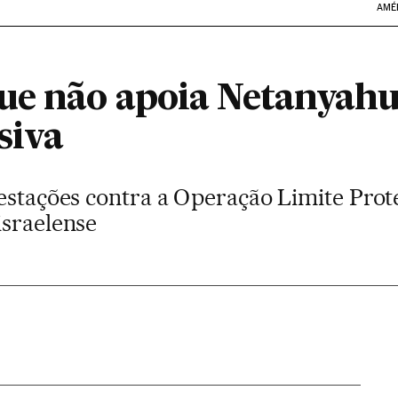
AMÉ
ue não apoia Netanyahu
siva
estações contra a Operação Limite Prot
israelense