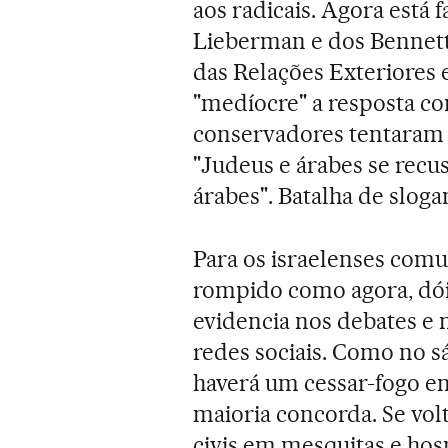
aos radicais. Agora está f
Lieberman e dos Bennett"
das Relações Exteriores 
"medíocre" a resposta co
conservadores tentaram 
"Judeus e árabes se recu
árabes". Batalha de sloga
Para os israelenses comu
rompido como agora, dói.
evidencia nos debates e 
redes sociais. Como no 
haverá um cessar-fogo en
maioria concorda. Se vo
civis em mesquitas e hosp