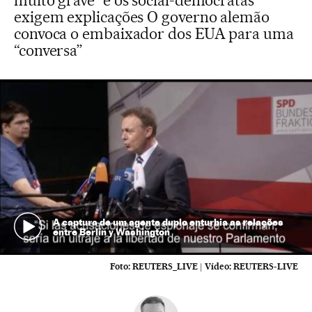
muito grave” e os social-democratas
exigem explicações O governo alemão
convoca o embaixador dos EUA para uma
“conversa”
A captura de um agente duplo enturbia as relações
entre Berlín y Washington
Foto:
REUTERS_LIVE
|
Vídeo:
REUTERS-LIVE