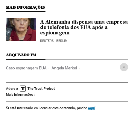
MAIS INFORMAÇÕES
A Alemanha dispensa uma empresa
de telefonia dos EUA após a
espionagem
REUTERS
| BERLIM
ARQUIVADO EM
Caso espionagem EUA
Angela Merkel
Ciberespionagem
NSA
Delitos informáticos
Serviços inteligência
Departamento Defesa EUA
Adere a
Mais informações
Privacidade internet
Alemanha
Segurança nacional
Segurança internet
Espionagem
Estados Unidos
aquí
Si está interesado en licenciar este contenido, pinche
Internet
Força segurança
Defesa
Delitos
América
Telecomunicações
Política
Relações exteriores