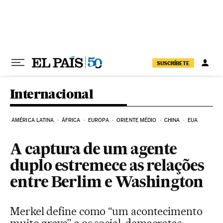
Pular para o conteúdo
SUSCRÍBETE
Internacional
AMÉRICA LATINA
ÁFRICA
EUROPA
ORIENTE MÉDIO
CHINA
EUA
A captura de um agente
duplo estremece as relações
entre Berlim e Washington
Merkel define como “um acontecimento