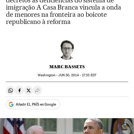
decretos as deficiências do sistema de
imigração A Casa Branca vincula a onda
de menores na fronteira ao boicote
republicano à reforma
MARC BASSETS
Washington -
JUN
30, 2014 - 17:33
EDT
Compartir en Whatsapp
Compartir en Facebook
Compartir en Twitter
Desplegar Redes Sociales
Añadir EL PAÍS en Google