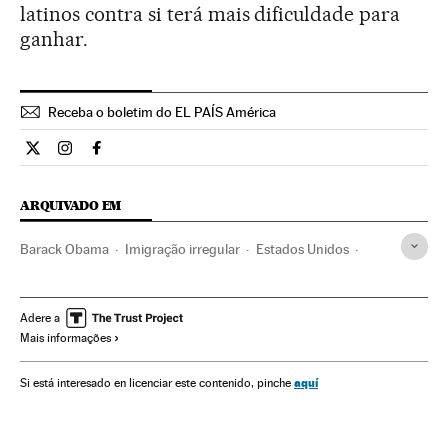
latinos contra si terá mais dificuldade para
ganhar.
Receba o boletim do EL PAÍS América
Internacional El País Brasil en Twitter
Internacional El País Brasil en Instagram
Internacional El País Brasil en Facebook
ARQUIVADO EM
Barack Obama
Imigração irregular
Estados Unidos
Política migração
América do Norte
Migração
América
Demografia
Sociedade
Adere a
Mais informações
Câmara Representantes Estados Unidos
Congresso Estados Unidos
Parlamento
Política
aquí
Si está interesado en licenciar este contenido, pinche