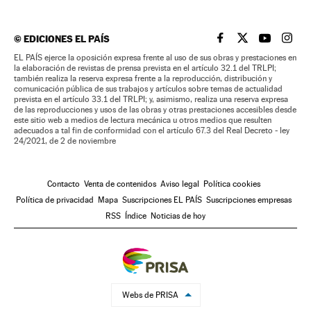
©
EDICIONES EL PAÍS
EL PAÍS BRASIL EN
EL PAÍS BRASI
EL PAÍS B
EL PA
EL PAÍS ejerce la oposición expresa frente al uso de sus obras y prestaciones en
la elaboración de revistas de prensa prevista en el artículo 32.1 del TRLPI;
también realiza la reserva expresa frente a la reproducción, distribución y
comunicación pública de sus trabajos y artículos sobre temas de actualidad
prevista en el artículo 33.1 del TRLPI; y, asimismo, realiza una reserva expresa
de las reproducciones y usos de las obras y otras prestaciones accesibles desde
este sitio web a medios de lectura mecánica u otros medios que resulten
adecuados a tal fin de conformidad con el artículo 67.3 del Real Decreto - ley
24/2021, de 2 de noviembre
Contacto
Venta de contenidos
Aviso legal
Política cookies
Política de privacidad
Mapa
Suscripciones EL PAÍS
Suscripciones empresas
RSS
Índice
Noticias de hoy
Webs de PRISA