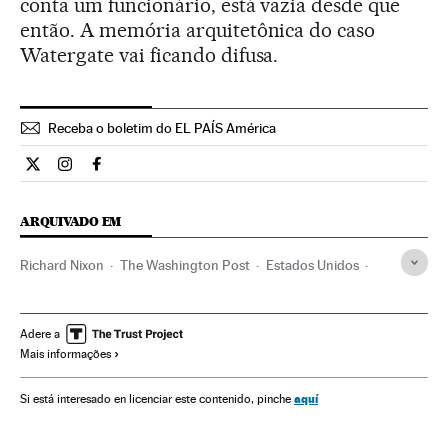
conta um funcionário, está vazia desde que
então. A memória arquitetônica do caso
Watergate vai ficando difusa.
Receba o boletim do EL PAÍS América
Internacional El País Brasil en Twitter
Internacional El País Brasil en Instagram
Internacional El País Brasil en Facebook
ARQUIVADO EM
Richard Nixon
The Washington Post
Estados Unidos
Imprensa
Espionagem
Partidos políticos
América do Norte
História contemporânea
América
Adere a
Mais informações
Meios comunicação
História
Comunicação
Política
aquí
Si está interesado en licenciar este contenido, pinche