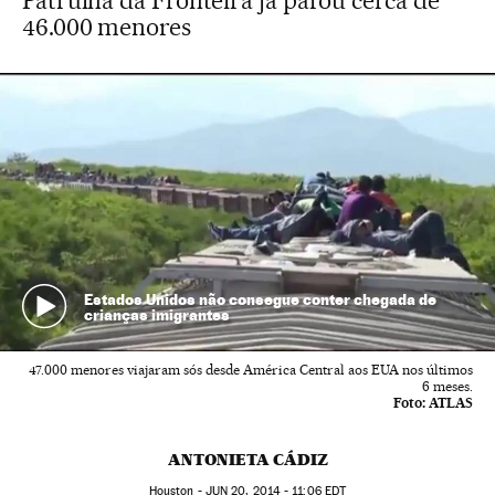
Patrulha da Fronteira já parou cerca de
46.000 menores
Estados Unidos não consegue conter chegada de
crianças imigrantes
47.000 menores viajaram sós desde América Central aos EUA nos últimos
6 meses.
Foto:
ATLAS
ANTONIETA CÁDIZ
Houston -
JUN
20, 2014 - 11:06
EDT