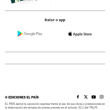
Baixe o app
©
EDICIONES EL PAÍS
EL PAÍS BRASIL EN
EL PAÍS BRASI
EL PAÍS B
EL PA
EL PAÍS ejerce la oposición expresa frente al uso de sus obras y prestaciones en
la elaboración de revistas de prensa prevista en el artículo 32.1 del TRLPI;