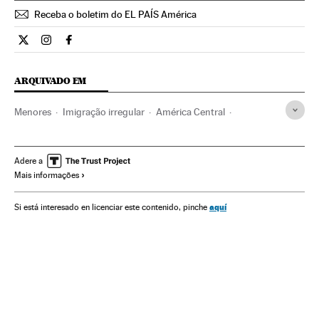
Receba o boletim do EL PAÍS América
Internacional El País Brasil en Twitter
Internacional El País Brasil en Instagram
Internacional El País Brasil en Facebook
ARQUIVADO EM
Menores
Imigração irregular
América Central
Estados Unidos
Política migração
América do Norte
Migração
América
Demografia
Grupos sociais
Adere a
Mais informações
Sociedade
aquí
Si está interesado en licenciar este contenido, pinche