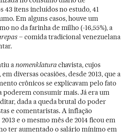
lizada no consumo diário de
 43 itens incluídos no estudo, 41
umo. Em alguns casos, houve um
o no da farinha de milho (-16,55%), a
arepas
– comida tradicional venezuelana
tar.
tiu a
nomenklatura
chavista, cujos
 em diversas ocasiões, desde 2013, que a
mento crônicos se explicavam pelo fato
a poderem consumir mais. Já era um
editar, dada a queda brutal do poder
stas e comentaristas. A inflação
e 2013 e o mesmo mês de 2014 ficou em
rno ter aumentado o salário mínimo em