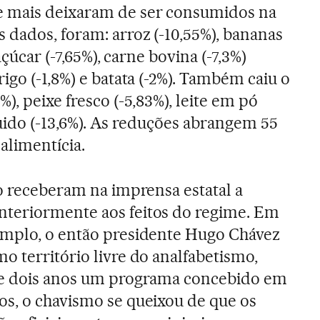
 mais deixaram de ser consumidos na
s dados, foram: arroz (-10,55%), bananas
açúcar (-7,65%), carne bovina (-7,3%)
igo (-1,8%) e batata (-2%). Também caiu o
), peixe fresco (-5,83%), leite em pó
íquido (-13,6%). As reduções abrangem 55
alimentícia.
ão receberam na imprensa estatal a
teriormente aos feitos do regime. Em
emplo, o então presidente Hugo Chávez
o território livre do analfabetismo,
te dois anos um programa concebido em
s, o chavismo se queixou de que os