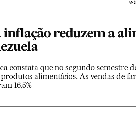
AMÉ
a inflação reduzem a a
nezuela
stica constata que no segundo semestre 
produtos alimentícios. As vendas de fa
íram 16,5%