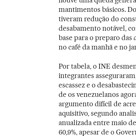
houve uma queda genera
mantimentos básicos. Dos
tiveram redução do cons
desabamento notável, com
base para o preparo das
no café da manhã e no jan
Por tabela, o INE desmen
integrantes asseguraram,
escassez e o desabasteci
de os venezuelanos agor
argumento difícil de acr
aquisitivo, segundo anali
anualizada entre maio d
60,9%, apesar de o Gove