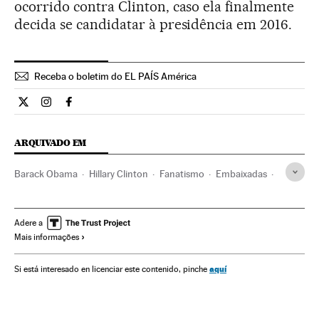
ocorrido contra Clinton, caso ela finalmente
decida se candidatar à presidência em 2016.
Receba o boletim do EL PAÍS América
Internacional El País Brasil en Twitter
Internacional El País Brasil en Instagram
Internacional El País Brasil en Facebook
ARQUIVADO EM
Barack Obama
Hillary Clinton
Fanatismo
Embaixadas
Líbia
Magrebe
Estados Unidos
Atentados terroristas
Relações internacionais
África
América do Norte
Adere a
Mais informações
América
Terrorismo
Relações exteriores
aquí
Si está interesado en licenciar este contenido, pinche