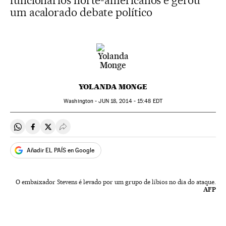
funcionários norte-americanos e gerou
um acalorado debate político
YOLANDA MONGE
Washington -
JUN
18, 2014 - 15:48
EDT
Compartir en Whatsapp
Compartir en Facebook
Compartir en Twitter
Desplegar Redes Sociales
Añadir EL PAÍS en Google
O embaixador Stevens é levado por um grupo de líbios no dia do ataque.
AFP