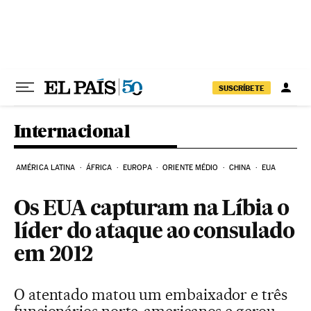
Pular para o conteúdo
SUSCRÍBETE
Internacional
AMÉRICA LATINA
ÁFRICA
EUROPA
ORIENTE MÉDIO
CHINA
EUA
Os EUA capturam na Líbia o
líder do ataque ao consulado
em 2012
O atentado matou um embaixador e três