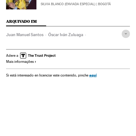
SILVIA BLANCO (ENVIADA ESPECIAL)
| BOGOTÁ
ARQUIVADO EM
Juan Manuel Santos
Óscar Iván Zuluaga
Álvaro Uribe Velez
Partido de la U
Eleições Colômbia 2014
Candidaturas políticas
Adere a
Mais informações
Eleições Colômbia
Eleições presidenciais
Eleições
Centro Democrático
Colômbia
Partidos políticos
aquí
Si está interesado en licenciar este contenido, pinche
América do Sul
América Latina
América
Política