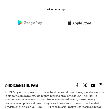
Baixe o app
©
EDICIONES EL PAÍS
EL PAÍS BRASIL EN
EL PAÍS BRASI
EL PAÍS B
EL PA
EL PAÍS ejerce la oposición expresa frente al uso de sus obras y prestaciones en
la elaboración de revistas de prensa prevista en el artículo 32.1 del TRLPI;
también realiza la reserva expresa frente a la reproducción, distribución y
comunicación pública de sus trabajos y artículos sobre temas de actualidad
prevista en el artículo 33.1 del TRLPI; y, asimismo, realiza una reserva expresa