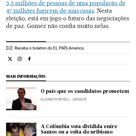
5,5 milhões de pessoas de uma população de
47 milhões fugirem de suas casas
. Nesta
eleição, está em jogo o futuro das negociações
de paz. Gomez não confia muito nelas.
Receba o boletim do EL PAÍS América
Internacional El País Brasil en Twitter
Internacional El País Brasil en Instagram
Internacional El País Brasil en Facebook
MAIS INFORMAÇÕES
O país que os candidatos prometem
ELIZABETH REYES L.
| BOGOTÁ
A Colômbia vota dividida entre
Santos ou a volta do uribismo