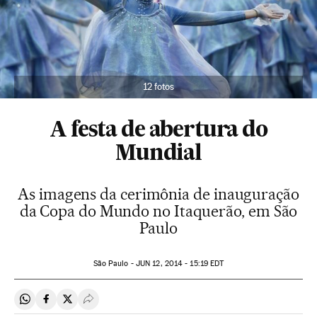
12 fotos
A festa de abertura do
Mundial
As imagens da cerimônia de inauguração
da Copa do Mundo no Itaquerão, em São
Paulo
São Paulo -
JUN
12, 2014 - 15:19
EDT
Compartir en Whatsapp
Compartir en Facebook
Compartir en Twitter
Desplegar Redes Sociales