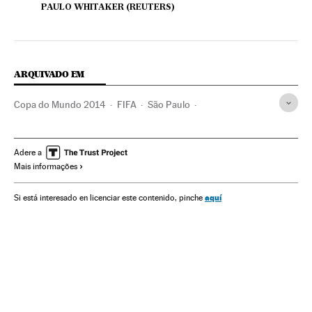
PAULO WHITAKER (REUTERS)
ARQUIVADO EM
Copa do Mundo 2014
FIFA
São Paulo
Copa do Mundo Futebol
Estado São Paulo
Brasil
Competições
América do Sul
América Latina
Adere a
Mais informações
América
Clubes futebol
Times esportes
Futebol
Esportes
aquí
Si está interesado en licenciar este contenido, pinche