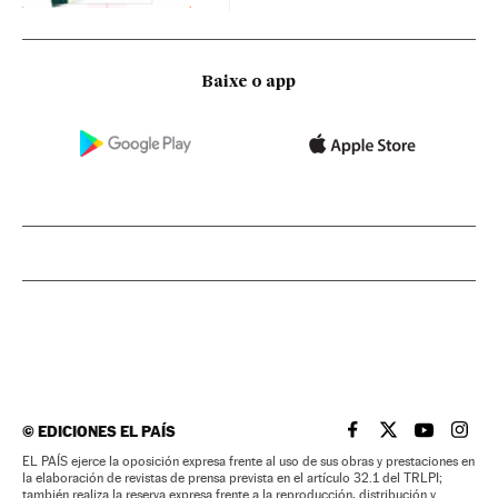
Baixe o app
©
EDICIONES EL PAÍS
EL PAÍS BRASIL EN
EL PAÍS BRASI
EL PAÍS B
EL PA
EL PAÍS ejerce la oposición expresa frente al uso de sus obras y prestaciones en
la elaboración de revistas de prensa prevista en el artículo 32.1 del TRLPI;
también realiza la reserva expresa frente a la reproducción, distribución y