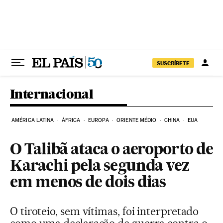
Pular para o conteúdo
SUSCRÍBETE
Internacional
AMÉRICA LATINA
ÁFRICA
EUROPA
ORIENTE MÉDIO
CHINA
EUA
O Talibã ataca o aeroporto de
Karachi pela segunda vez
em menos de dois dias
O tiroteio, sem vítimas, foi interpretado