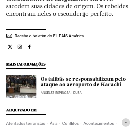
sacodem suas cidades de origem. Os rebeldes
encontram neles o esconderijo perfeito.
Receba o boletim do EL PAÍS América
Internacional El País Brasil en Twitter
Internacional El País Brasil en Instagram
Internacional El País Brasil en Facebook
MAIS INFORMAÇÕES
Os talibãs se responsabilizam pelo
ataque ao aeroporto de Karachi
ÁNGELES ESPINOSA
| DUBAI
ARQUIVADO EM
Atentados terroristas
Ásia
Conflitos
Acontecimentos
Terrorismo
Bombardeios
Tiroteios
Paquistão