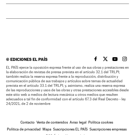
©
EDICIONES EL PAÍS
EL PAÍS BRASIL EN
EL PAÍS BRASI
EL PAÍS B
EL PA
EL PAÍS ejerce la oposición expresa frente al uso de sus obras y prestaciones en
la elaboración de revistas de prensa prevista en el artículo 32.1 del TRLPI;
también realiza la reserva expresa frente a la reproducción, distribución y
comunicación pública de sus trabajos y artículos sobre temas de actualidad
prevista en el artículo 33.1 del TRLPI; y, asimismo, realiza una reserva expresa
de las reproducciones y usos de las obras y otras prestaciones accesibles desde
este sitio web a medios de lectura mecánica u otros medios que resulten
adecuados a tal fin de conformidad con el artículo 67.3 del Real Decreto - ley
24/2021, de 2 de noviembre
Contacto
Venta de contenidos
Aviso legal
Política cookies
Política de privacidad
Mapa
Suscripciones EL PAÍS
Suscripciones empresas