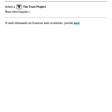
Ataques militares
Incidentes
Atentados mortais
Adere a
Mais informações
Ação militar
Ásia meridional
Oriente médio
aquí
Si está interesado en licenciar este contenido, pinche