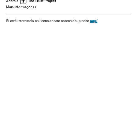
Ideologias
Organizações internacionais
Europa
Adere a
Mais informações
Relações exteriores
Política
aquí
Si está interesado en licenciar este contenido, pinche