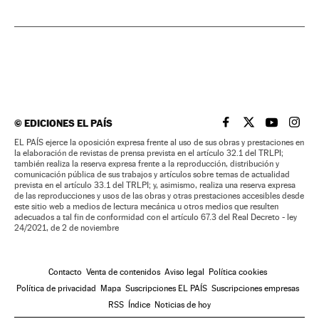
©
EDICIONES EL PAÍS
EL PAÍS BRASIL EN
EL PAÍS BRASI
EL PAÍS B
EL PA
EL PAÍS ejerce la oposición expresa frente al uso de sus obras y prestaciones en
la elaboración de revistas de prensa prevista en el artículo 32.1 del TRLPI;
también realiza la reserva expresa frente a la reproducción, distribución y
comunicación pública de sus trabajos y artículos sobre temas de actualidad
prevista en el artículo 33.1 del TRLPI; y, asimismo, realiza una reserva expresa
de las reproducciones y usos de las obras y otras prestaciones accesibles desde
este sitio web a medios de lectura mecánica u otros medios que resulten
adecuados a tal fin de conformidad con el artículo 67.3 del Real Decreto - ley
24/2021, de 2 de noviembre
Contacto
Venta de contenidos
Aviso legal
Política cookies
Política de privacidad
Mapa
Suscripciones EL PAÍS
Suscripciones empresas
RSS
Índice
Noticias de hoy