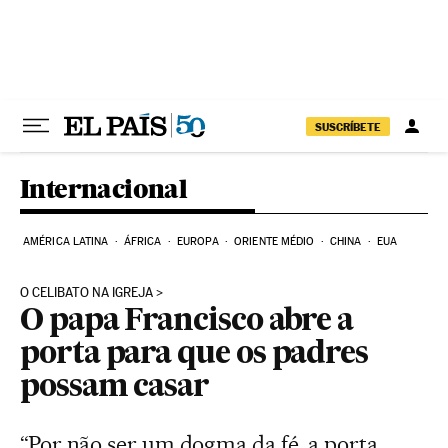
Pular para o conteúdo
SUSCRÍBETE
Internacional
AMÉRICA LATINA
ÁFRICA
EUROPA
ORIENTE MÉDIO
CHINA
EUA
O CELIBATO NA IGREJA
O papa Francisco abre a
porta para que os padres
possam casar
“Por não ser um dogma da fé, a porta