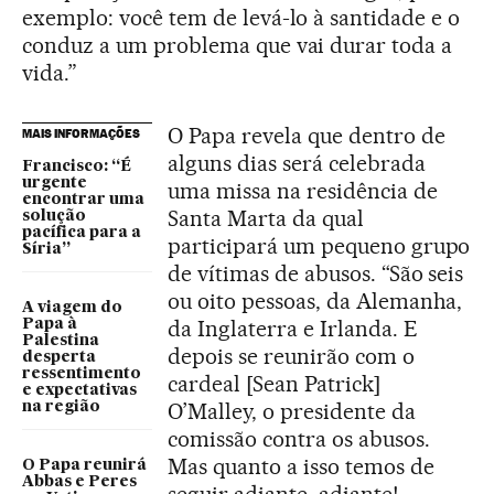
exemplo: você tem de levá-lo à santidade e o
conduz a um problema que vai durar toda a
vida.”
O Papa revela que dentro de
MAIS INFORMAÇÕES
alguns dias será celebrada
Francisco: “É
urgente
uma missa na residência de
encontrar uma
Santa Marta da qual
solução
pacífica para a
participará um pequeno grupo
Síria”
de vítimas de abusos. “São seis
ou oito pessoas, da Alemanha,
A viagem do
da Inglaterra e Irlanda. E
Papa à
Palestina
depois se reunirão com o
desperta
ressentimento
cardeal [Sean Patrick]
e expectativas
O’Malley, o presidente da
na região
comissão contra os abusos.
Mas quanto a isso temos de
O Papa reunirá
Abbas e Peres