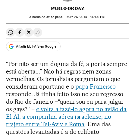
PABLO ORDAZ
A bordo do avião papal -
MAY
26, 2014 - 20:09
EDT
Compartir en Whatsapp
Compartir en Facebook
Compartir en Twitter
Desplegar Redes Sociales
Añadir EL PAÍS en Google
“Por não ser um dogma da fé, a porta sempre
está aberta...” Não há regras nem zonas
vermelhas. Os jornalistas perguntam o que
consideram oportuno e o
papa Francisco
responde. Já tinha feito isso no seu regresso
do Rio de Janeiro –“quem sou eu para julgar
os gays?” –
e volta a fazê-lo agora no avião da
El Al, a companhia aérea israelense, no
trajeto entre Tel-Aviv e Roma
. Uma das
questões levantadas é a do celibato