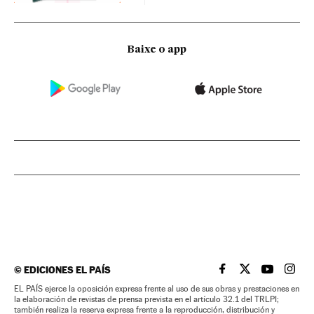
Baixe o app
©
EDICIONES EL PAÍS
EL PAÍS BRASIL EN
EL PAÍS BRASI
EL PAÍS B
EL PA
EL PAÍS ejerce la oposición expresa frente al uso de sus obras y prestaciones en
la elaboración de revistas de prensa prevista en el artículo 32.1 del TRLPI;
también realiza la reserva expresa frente a la reproducción, distribución y